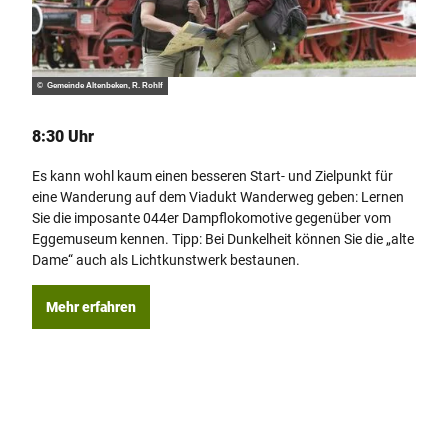
© Gemeinde Altenbeken, R. Rohlf
© Geme
8:30 Uhr
9:00
Es kann wohl kaum einen besseren Start- und Zielpunkt für
Die 
eine Wanderung auf dem Viadukt Wanderweg geben: Lernen
Wand
Sie die imposante 044er Dampflokomotive gegenüber vom
Blick
Eggemuseum kennen. Tipp: Bei Dunkelheit können Sie die „alte
nahe 
Dame“ auch als Lichtkunstwerk bestaunen.
Sie d
Mehr erfahren
Me