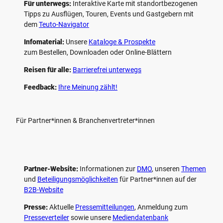
Für unterwegs:
Interaktive Karte mit standort­bezogenen
Tipps zu Ausflügen, Touren, Events und Gastgebern mit
dem
Teuto-Navigator
Infomaterial:
Unsere
Kataloge & Prospekte
zum Bestellen, Downloaden oder Online-Blättern
Reisen für alle:
Barrierefrei unterwegs
Feedback:
Ihre Meinung zählt!
Für Partner*innen & Branchenvertreter*innen
Partner-Website:
Informationen zur
DMO
, unseren ­
Themen
und
Beteiligungs­möglichkeiten
für Partner*innen auf der
B2B-Website
Presse:
Aktuelle
Pressemitteilungen
, Anmeldung zum
Presseverteiler
sowie unsere
Mediendatenbank