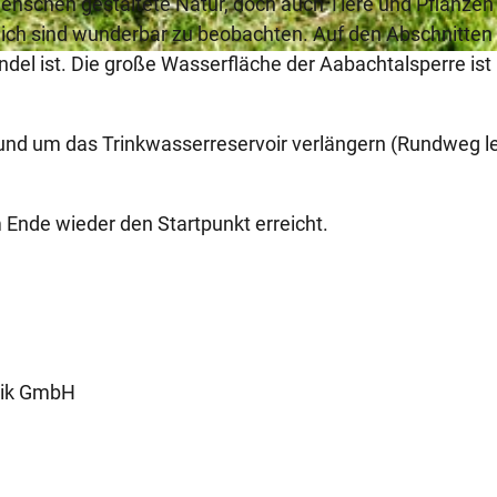
nschen gestaltete Natur, doch auch Tiere und Pflanzen
ich sind wunderbar zu beobachten. Auf den Abschnitten
ndel ist. Die große Wasserfläche der Aabachtalsperre ist
rund um das Trinkwasserreservoir verlängern (Rundweg l
 Ende wieder den Startpunkt erreicht.
tik GmbH