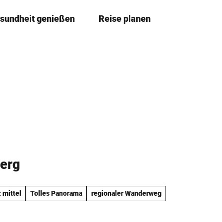
sundheit genießen
Reise planen
T
Merkze
Su
e
i
l
e
n
erg
 mittel
Tolles Panorama
regionaler Wanderweg