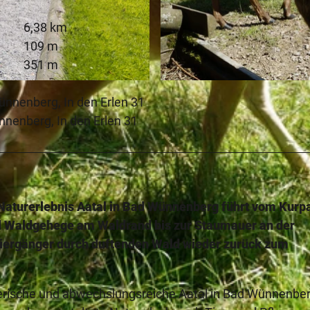
6,38 km
109 m
351 m
© Bad Wünnenberg Touristik GmbH |
CC-BY-SA
nnenberg, In den Erlen 31
nenberg, In den Erlen 31
Naturerlebnis Aatal in Bad Wünnenberg führt vom Kurp
d Waldgehege am Waldrand bis zur Staumauer an der
iergänger durch duftenden Wald wieder zurück zum
erische und abwechslungsreiche Aatal in Bad Wünnenbe