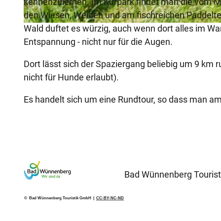
kennenzulernen. Im Kurpark findet man die vom Me
den Wiesen, Weiden und am fischreichen Paddelte
Wald duftet es würzig, auch wenn dort alles im Wa
© Bad Wünnenberg Touristik GmbH |
CC-BY-SA
Entspannung - nicht nur für die Augen.
Dort lässt sich der Spaziergang beliebig um 9 km 
nicht für Hunde erlaubt).
Es handelt sich um eine Rundtour, so dass man am
Bad Wünnenberg Touris
© Bad Wünnenberg Touristik GmbH |
CC-BY-NC-ND