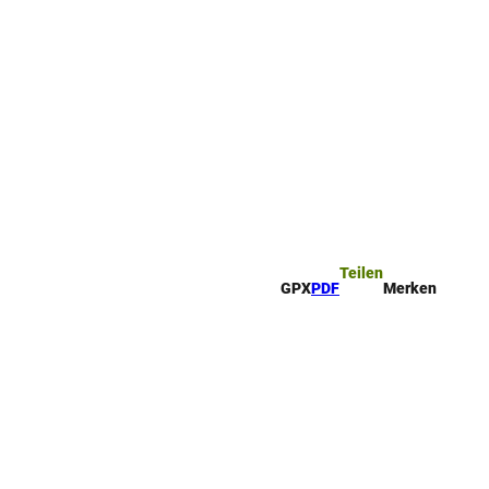
ttel
che
Teilen
GPX
PDF
Merken