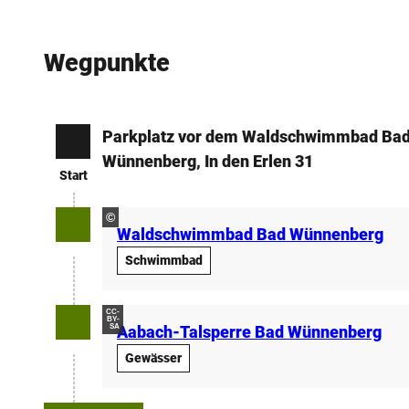
Wegpunkte
Parkplatz vor dem Waldschwimmbad Ba
Start
Wünnenberg, In den Erlen 31
Start
©
Waldschwimmbad Bad Wünnenberg
Schwimmbad
CC-
BY-
SA
Aabach-Talsperre Bad Wünnenberg
Gewässer