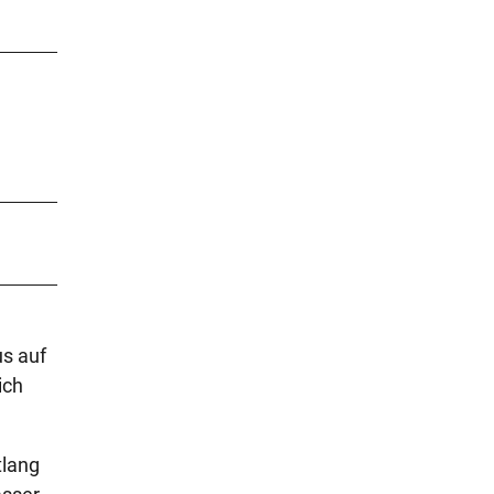
s auf
ich
tlang