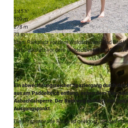
1:45 h
109 m
278 m
73 m
© Bad Wünnenberg Touristik GmbH/Lea Franke |
CC-BY-SA
Start: Parkplatz vor dem Waldschwimmbad Bad Wü
Ziel: Parkplatz vor dem Waldschwimmbad Bad Wün
Ein abwechslungsreicher Spaziergang durch das 
aus am Paddelteich entlang, neben dem Tier- un
Aabachtalsperre. Der Rückweg entführt den Spaz
Ausgangspunkt.
Die entspannende Route ist geeignet, um das mal