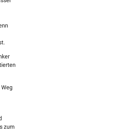
asser
Wenn
t.
nker
tierten
n Weg
d
is zum