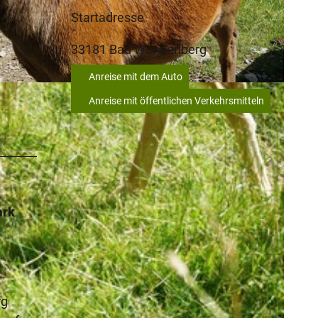
Startadresse
33181
Bad Wünnenberg
Anreise mit dem Auto
Anreise mit öffentlichen Verkehrsmitteln
ark
rg