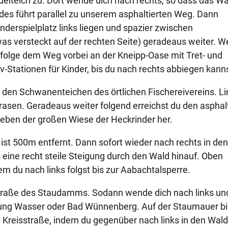
delteich zu. Dort wende dich nach rechts, so dass das W
fades führt parallel zu unserem asphaltierten Weg. Dann
nderspielplatz links liegen und spazier zwischen
 versteckt auf der rechten Seite) geradeaus weiter. 
 folge dem Weg vorbei an der Kneipp-Oase mit Tret- und
-Stationen für Kinder, bis du nach rechts abbiegen kanns
 den Schwanenteichen des örtlichen Fischereivereins. Li
grasen. Geradeaus weiter folgend erreichst du den asphal
neben der großen Wiese der Heckrinder her.
 ist 500m entfernt. Dann sofort wieder nach rechts in de
ine recht steile Steigung durch den Wald hinauf. Oben
 du nach links folgst bis zur Aabachtalsperre.
Straße des Staudamms. Sodann wende dich nach links un
htung Wasser oder Bad Wünnenberg. Auf der Staumauer b
Kreisstraße, indem du gegenüber nach links in den Wald