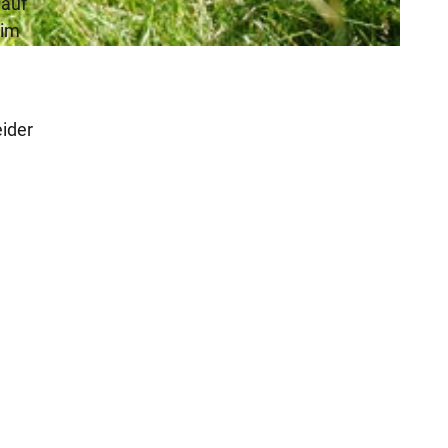
 auf
 im
eider