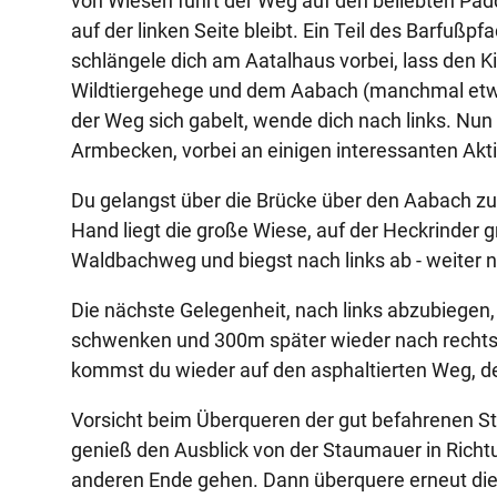
von Wiesen führt der Weg auf den beliebten Pad
auf der linken Seite bleibt. Ein Teil des Barfußp
schlängele dich am Aatalhaus vorbei, lass den Ki
Wildtiergehege und dem Aabach (manchmal etwas
der Weg sich gabelt, wende dich nach links. Nun
Armbecken, vorbei an einigen interessanten Aktiv
Du gelangst über die Brücke über den Aabach zu
Hand liegt die große Wiese, auf der Heckrinder 
Waldbachweg und biegst nach links ab - weiter 
Die nächste Gelegenheit, nach links abzubiegen,
schwenken und 300m später wieder nach rechts e
kommst du wieder auf den asphaltierten Weg, dem
Vorsicht beim Überqueren der gut befahrenen 
genieß den Ausblick von der Staumauer in Ric
anderen Ende gehen. Dann überquere erneut die 