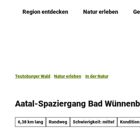
Z
Region entdecken
Natur erleben
Ge
u
m
I
n
h
a
l
t
Teutoburger Wald
Natur erleben
In der Natur
Aatal-Spaziergang Bad Wünnenb
6,38 km lang
Rundweg
Schwierigkeit: mittel
Kondition: