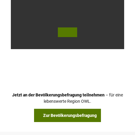
V
i
d
e
o
Jetzt an der Bevölkerungsbefragung teilnehmen
– für eine
a
© Teutoburger Wald Tourismus / P. Gawandtka
© T. Goedeck
lebenswerte Region OWL.
b
s
Zur Bevölkerungsbefragung
p
i
e