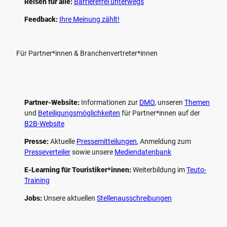
Reisen für alle:
Barrierefrei unterwegs
Feedback:
Ihre Meinung zählt!
Für Partner*innen & Branchenvertreter*innen
Partner-Website:
Informationen zur
DMO
, unseren ­
Themen
und
Beteiligungs­möglichkeiten
für Partner*innen auf der
B2B-Website
Presse:
Aktuelle
Pressemitteilungen
, Anmeldung zum
Presseverteiler
sowie unsere
Mediendatenbank
E-Learning für Touristiker*innen:
Weiterbildung im
Teuto-
Training
Jobs:
Unsere aktuellen
Stellenausschreibungen