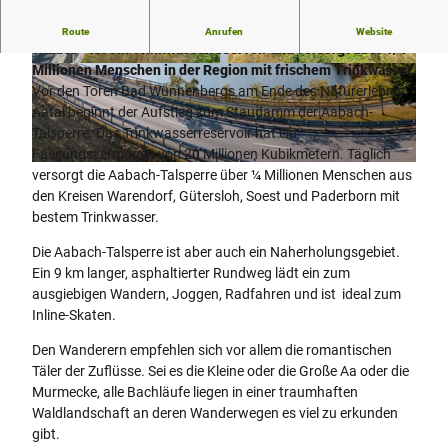
Die Aabach-Talsperre - ganz im Süden des Teutoburger
Route
Anrufen
Website
Waldes - ist ein Trinkwasserreservoir und versorgt über 1/4
Millionen Menschen in der Region mit frischem Trinkwasser.
© Teutoburger Wald Tourismus, P. Gawandtka
© Teutoburger Wald Tourismus, P. Gawandtka |
CC-BY-SA
Vor den Toren Bad Wünnenbergs am Ende des Naturerlebnis
Aatal beginnt der Aufstieg zum Staudamm der Aabach-
Talsperre. Das Trinkwasserreservoir hat ein
Fassungsvermögen von 20 Millionen Kubikmetern. Täglich
© Teutoburger Wald Tourismus, P. Gawandtka |
CC-BY-SA
versorgt die Aabach-Talsperre über ¼ Millionen Menschen aus
den Kreisen Warendorf, Gütersloh, Soest und Paderborn mit
bestem Trinkwasser.
Die Aabach-Talsperre ist aber auch ein Naherholungsgebiet.
Ein 9 km langer, asphaltierter Rundweg lädt ein zum
ausgiebigen Wandern, Joggen, Radfahren und ist ideal zum
Inline-Skaten.
Den Wanderern empfehlen sich vor allem die romantischen
Täler der Zuflüsse. Sei es die Kleine oder die Große Aa oder die
Murmecke, alle Bachläufe liegen in einer traumhaften
Waldlandschaft an deren Wanderwegen es viel zu erkunden
gibt.