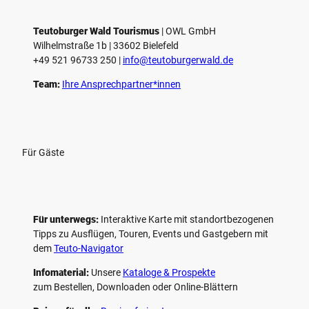
l
e
Teutoburger Wald Tourismus
| ­OWL GmbH
Wilhelmstraße 1b | ­33602 Bielefeld
n
+49 521 96733 250 |
­info@teutoburgerwald.de
Team:
Ihre Ansprechpartner*innen
Für Gäste
Für unterwegs:
Interaktive Karte mit standort­bezogenen
Tipps zu Ausflügen, Touren, Events und Gastgebern mit
dem
Teuto-Navigator
Infomaterial:
Unsere
Kataloge & Prospekte
zum Bestellen, Downloaden oder Online-Blättern