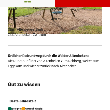
Route
0:46 h
9,55 km
© Kreis Paderborn, NPinke |
CC-BY-SA
© Kreis Paderborn, NPinke |
CC-BY-SA
174 m
173 m
251 m
428 m
177 m
Start: Altenbeken, Zentrum
Ziel: Altenbeken, Zentrum
© Kreis Paderborn, NPinke |
CC-BY-SA
Örtlicher Radrundweg durch die Wälder Altenbekens
Die Rundtour führt von Altenbeken zum Rehberg, weiter zum
Eggekam und wieder zurück nach Altenbeken.
Gut zu wissen
Beste Jahreszeit
geeignet
wetterabhängig