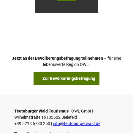
Touri
Touri
smus
smus
/ D. K
/ D. K
etz
etz
Jetzt an der Bevölkerungsbefragung teilnehmen
– für eine
lebenswerte Region OWL.
Zur Bevölkerungsbefragung
Teutoburger Wald Tourismus
| ­OWL GmbH
Wilhelmstraße 1b | ­33602 Bielefeld
+49 521 96733 250 |
­info@teutoburgerwald.de