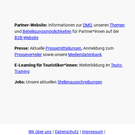
Partner-Website:
Informationen zur
DMO
, unseren ­
Themen
und
Beteiligungs­möglichkeiten
für Partner*innen auf der
B2B-Website
Presse:
Aktuelle
Pressemitteilungen
, Anmeldung zum
Presseverteiler
sowie unsere
Mediendatenbank
E-Learning für Touristiker*innen:
Weiterbildung im
Teuto-
Training
Jobs:
Unsere aktuellen
Stellenausschreibungen
F
P
Y
I
a
i
o
n
c
n
u
s
e
t
t
t
b
e
u
a
o
r
b
g
Wir über uns
Datenschutz
Impressum
o
e
e
r