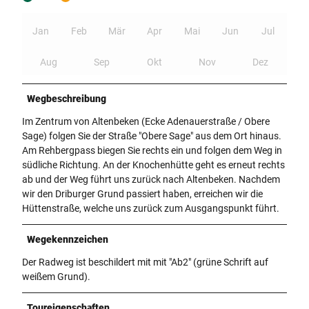
Jan
Feb
Mär
Apr
Mai
Jun
Jul
Aug
Sep
Okt
Nov
Dez
Wegbeschreibung
Im Zentrum von Altenbeken (Ecke Adenauerstraße / Obere
Sage) folgen Sie der Straße "Obere Sage" aus dem Ort hinaus.
Am Rehbergpass biegen Sie rechts ein und folgen dem Weg in
südliche Richtung. An der Knochenhütte geht es erneut rechts
ab und der Weg führt uns zurück nach Altenbeken. Nachdem
wir den Driburger Grund passiert haben, erreichen wir die
Hüttenstraße, welche uns zurück zum Ausgangspunkt führt.
Wegekennzeichen
Der Radweg ist beschildert mit mit "Ab2" (grüne Schrift auf
weißem Grund).
Toureigenschaften