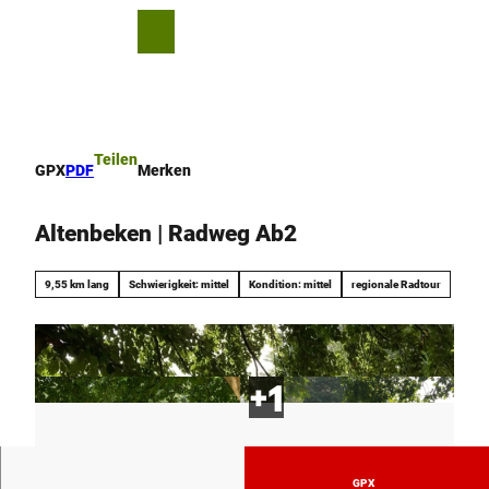
Z
u
T
Merkzettel
Suche
Menü
m
e
I
i
n
l
h
e
a
n
Teilen
GPX
PDF
Merken
l
t
Altenbeken | Radweg Ab2
9,55 km lang
Schwierigkeit: mittel
Kondition: mittel
regionale Radtour
GPX