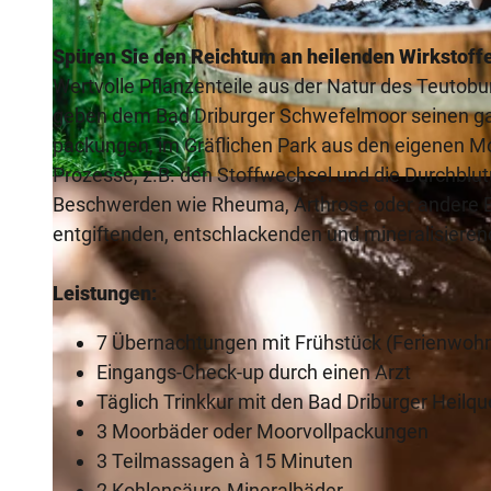
Spüren Sie den Reichtum an heilenden Wirkstoff
Wertvolle Pflanzenteile aus der Natur des Teutobu
geben dem Bad Driburger Schwefelmoor seinen ga
packungen, im Gräflichen Park aus den eigenen M
Prozesse, z.B. den Stoffwechsel und die Durchblu
© Bad Driburger Touristik GmbH |
CC-BY-NC-ND
Beschwerden wie Rheuma, Arthrose oder andere 
entgiftenden, entschlackenden und mineralisiere
Leistungen:
7 Übernachtungen mit Frühstück (Ferienwoh
Eingangs-Check-up durch einen Arzt
Täglich Trinkkur mit den Bad Driburger Heilqu
3 Moorbäder oder Moorvollpackungen
3 Teilmassagen à 15 Minuten
2 Kohlensäure-Mineralbäder