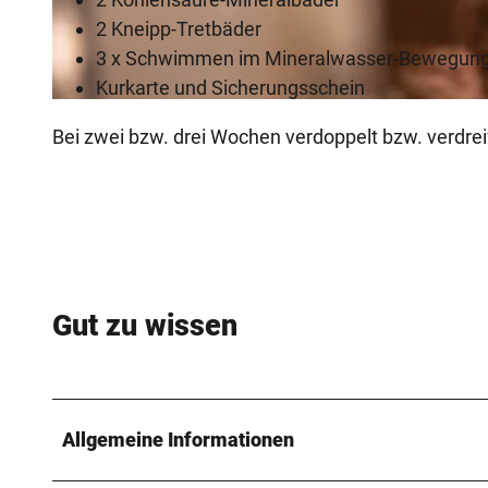
2 Kneipp-Tretbäder
3 x Schwimmen im Mineralwasser-Bewegung
Kurkarte und Sicherungsschein
© Bad Driburger Touristik GmbH, D. Ketz |
CC-BY-NC-ND
Bei zwei bzw. drei Wochen verdoppelt bzw. verdre
Gut zu wissen
Allgemeine Informationen