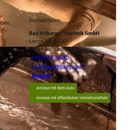
Kontaktdaten
aben,
d –
Bad Driburger Touristik GmbH
Lange Straße 87
.
33014
Bad Driburg
ND
e
+49 5253 98940
info@bad-driburg.com
Website
Anreise mit dem Auto
Anreise mit öffentlichen Verkehrsmitteln