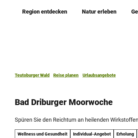
Z
Region entdecken
Natur erleben
Ge
u
m
I
n
h
a
l
t
Teutoburger Wald
Reise planen
Urlaubsangebote
Bad Driburger Moorwoche
Spüren Sie den Reichtum an heilenden Wirkstoffe
Wellness und Gesundheit
Individual-Angebot
Erholung