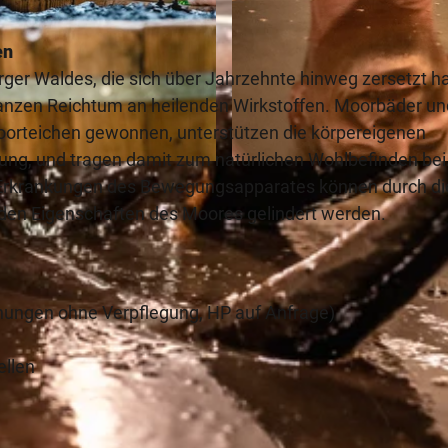
en
rger Waldes, die sich über Jahrzehnte hinweg zersetzt h
nzen Reichtum an heilenden Wirkstoffen. Moorbäder un
oorteichen gewonnen, unterstützen die körpereigenen
tung, und tragen damit zum natürlichen Wohlbefinden bei
© Bad Driburger Touristik GmbH, D. Ketz |
CC-BY-NC-
Erkrankungen des Bewegungsapparates können durch di
nden Eigenschaften des Moores gelindert werden.
nungen ohne Verpflegung, HP auf Anfrage)
ellen