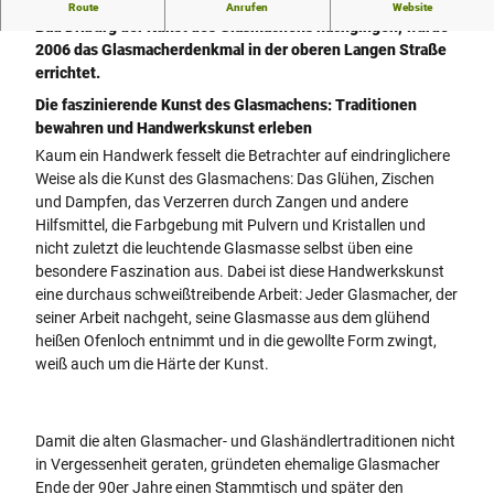
Zum Andenken an die Glasmacher, die jahrhundertelang in
Route
Anrufen
Website
Bad Driburg der Kunst des Glasmachens nachgingen, wurde
2006 das Glasmacherdenkmal in der oberen Langen Straße
errichtet.
Die faszinierende Kunst des Glasmachens: Traditionen
bewahren und Handwerkskunst erleben
Kaum ein Handwerk fesselt die Betrachter auf eindringlichere
Weise als die Kunst des Glasmachens: Das Glühen, Zischen
und Dampfen, das Verzerren durch Zangen und andere
Hilfsmittel, die Farbgebung mit Pulvern und Kristallen und
nicht zuletzt die leuchtende Glasmasse selbst üben eine
besondere Faszination aus. Dabei ist diese Handwerkskunst
eine durchaus schweißtreibende Arbeit: Jeder Glasmacher, der
seiner Arbeit nachgeht, seine Glasmasse aus dem glühend
heißen Ofenloch entnimmt und in die gewollte Form zwingt,
weiß auch um die Härte der Kunst.
Damit die alten Glasmacher- und Glashändlertraditionen nicht
in Vergessenheit geraten, gründeten ehemalige Glasmacher
Ende der 90er Jahre einen Stammtisch und später den