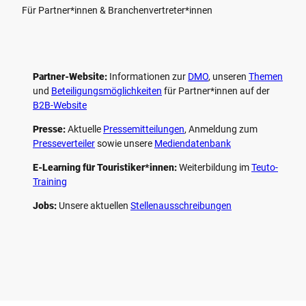
Für Partner*innen & Branchenvertreter*innen
Partner-Website:
Informationen zur
DMO
, unseren ­
Themen
und
Beteiligungs­möglichkeiten
für Partner*innen auf der
B2B-Website
Presse:
Aktuelle
Pressemitteilungen
, Anmeldung zum
Presseverteiler
sowie unsere
Mediendatenbank
E-Learning für Touristiker*innen:
Weiterbildung im
Teuto-
Training
Jobs:
Unsere aktuellen
Stellenausschreibungen
F
P
Y
I
a
i
o
n
c
n
u
s
e
t
t
t
b
e
u
a