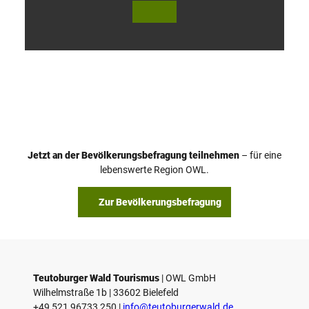
V
i
d
e
o
Jetzt an der Bevölkerungsbefragung teilnehmen
– für eine
a
© Teutoburger Wald Tourismus / P. Gawandtka
© T. Goedeck
lebenswerte Region OWL.
b
s
Zur Bevölkerungsbefragung
p
i
e
l
e
Teutoburger Wald Tourismus
| ­OWL GmbH
Wilhelmstraße 1b | ­33602 Bielefeld
n
+49 521 96733 250 |
­info@teutoburgerwald.de