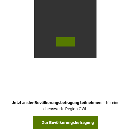
n
© Te
© Te
utob
utob
urger
urger
Wald
Wald
Touri
Touri
smus
smus
/ D. K
/ D. K
etz
etz
Jetzt an der Bevölkerungsbefragung teilnehmen
– für eine
lebenswerte Region OWL.
Zur Bevölkerungsbefragung