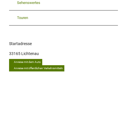
Sehenswertes
Touren
Startadresse
33165
Lichtenau
Anreise mit dem Auto
Anreise mit öffentlichen Verkehrsmitteln