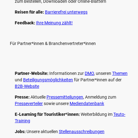
zum Bestellen, Downloaden oder Online-Blättern
Reisen für alle:
Barrierefrei unterwegs
Feedback:
Ihre Meinung zählt!
Für Partner*innen & Branchenvertreter*innen
Partner-Website:
Informationen zur
DMO
, unseren ­
Themen
und
Beteiligungs­möglichkeiten
für Partner*innen auf der
B2B-Website
Presse:
Aktuelle
Pressemitteilungen
, Anmeldung zum
Presseverteiler
sowie unsere
Mediendatenbank
E-Learning für Touristiker*innen:
Weiterbildung im
Teuto-
Training
Jobs:
Unsere aktuellen
Stellenausschreibungen