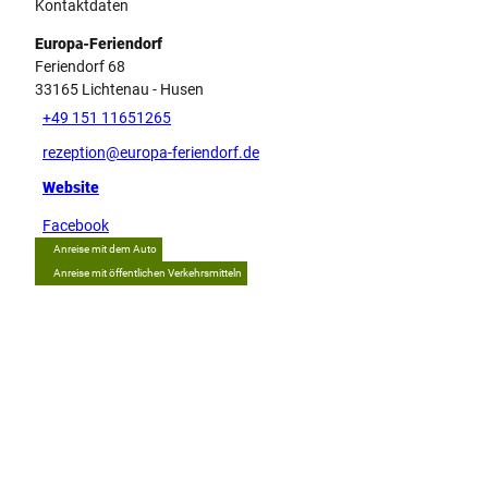
Kontaktdaten
Europa-Feriendorf
Feriendorf 68
33165
Lichtenau
- Husen
+49 151 11651265
rezeption@europa-feriendorf.de
Website
Facebook
Anreise mit dem Auto
Anreise mit öffentlichen Verkehrsmitteln