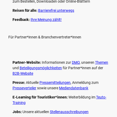
zum Bestellen, Downloaden oder Online-Blättern
Reisen für alle:
Barrierefrei unterwegs
Feedback:
Ihre Meinung zählt!
Für Partner*innen & Branchenvertreter*innen
Partner-Website:
Informationen zur
DMO
, unseren ­
Themen
und
Beteiligungs­möglichkeiten
für Partner*innen auf der
B2B-Website
Presse:
Aktuelle
Pressemitteilungen
, Anmeldung zum
Presseverteiler
sowie unsere
Mediendatenbank
E-Learning für Touristiker*innen:
Weiterbildung im
Teuto-
Training
Jobs:
Unsere aktuellen
Stellenausschreibungen