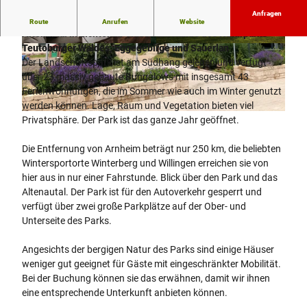
Anfragen
Das "Europa Feriendorf" ist ein Ferienpark gelegen im
Route
Anrufen
Website
Altenautal in Lichtenau-Husen am Rande des Naturparks
Teutoburger Waldes, Eggegebirge und Sauerlan
© Tom Gröger / Europa-Feriendorf |
© Mirjam Kleine Staarman |
CC-BY-NC-ND
CC-BY-NC-ND
Der Landschaftspark ist am Südhang gelegen und verfügt
über 23 massiv gebaute Bungalows mit insgesamt 43
Ferienwohnungen, die im Sommer wie auch im Winter genutzt
werden können. Lage, Raum und Vegetation bieten viel
© Tom Gröger / Europa-Feriendorf |
CC-BY-NC-ND
Privatsphäre. Der Park ist das ganze Jahr geöffnet.
Die Entfernung von Arnheim beträgt nur 250 km, die beliebten
Wintersportorte Winterberg und Willingen erreichen sie von
hier aus in nur einer Fahrstunde. Blick über den Park und das
Altenautal. Der Park ist für den Autoverkehr gesperrt und
verfügt über zwei große Parkplätze auf der Ober- und
Unterseite des Parks.
Angesichts der bergigen Natur des Parks sind einige Häuser
weniger gut geeignet für Gäste mit eingeschränkter Mobilität.
Bei der Buchung können sie das erwähnen, damit wir ihnen
eine entsprechende Unterkunft anbieten können.