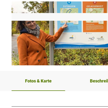
©
CC-BY-SA
Fotos & Karte
Beschre