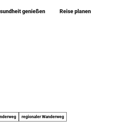
sundheit genießen
Reise planen
T
Merkze
Su
e
i
l
e
n
nderweg
regionaler Wanderweg