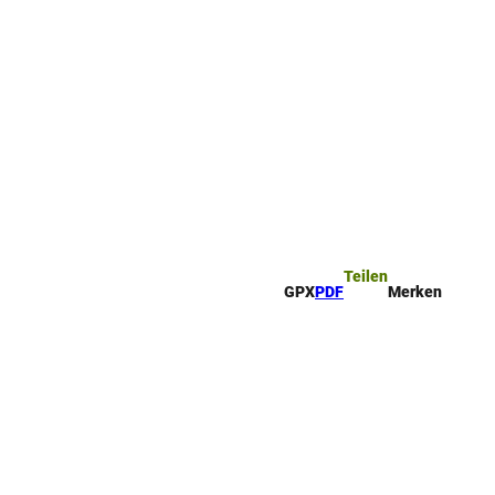
ttel
che
Teilen
GPX
PDF
Merken