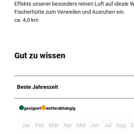
Effekte unserer besonders reinen Luft auf ideale 
Fischerhütte zum Verweilen und Ausruhen ein.
ca. 4,0 km
Gut zu wissen
Beste Jahreszeit
geeignet
wetterabhängig
Jan
Feb
Mär
Apr
Mai
Jun
Jul
Aug
S