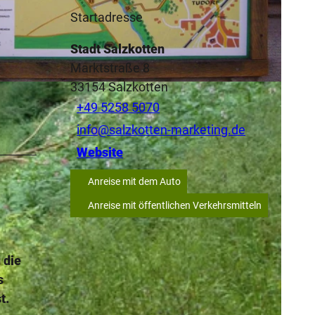
Startadresse
Stadt Salzkotten
Marktstraße 8
33154
Salzkotten
+49 5258 5070
info@salzkotten-marketing.de
Website
Anreise mit dem Auto
Anreise mit öffentlichen Verkehrsmitteln
 die
s
t.