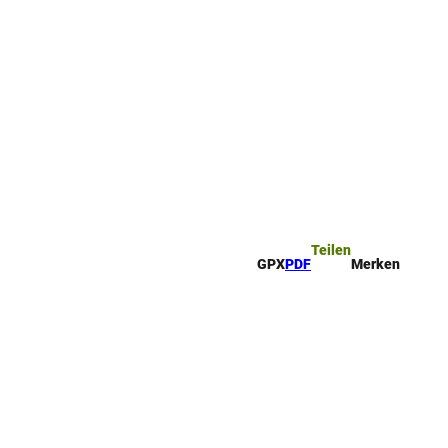
ttel
che
Teilen
GPX
PDF
Merken