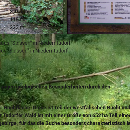
8,19 km
118 m
222 m
© Stadt Salzkotten
haus "Spissen" in Niederntudorf
aus "Spissen" in Niederntudorf
einigen geologischen Besonderheiten durch den
 Hochfläche. Diese ist Teil der westfälischen Bucht und
 Tudorfer Wald ist mit einer Größe von 652 ha Teil eine
irge, für das die Buche besonders charakteristisch is