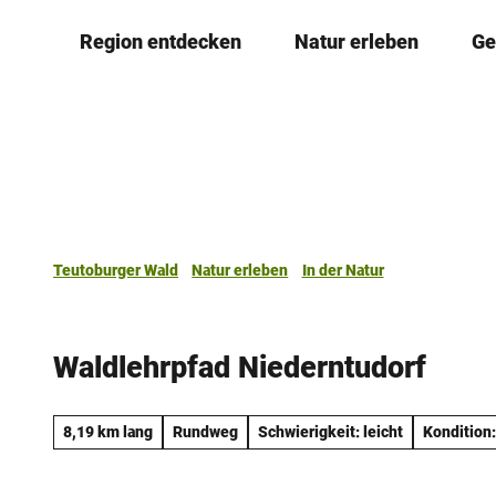
Z
Region entdecken
Natur erleben
Ge
u
m
I
n
h
a
l
t
Teutoburger Wald
Natur erleben
In der Natur
Waldlehrpfad Niederntudorf
8,19 km lang
Rundweg
Schwierigkeit: leicht
Kondition: