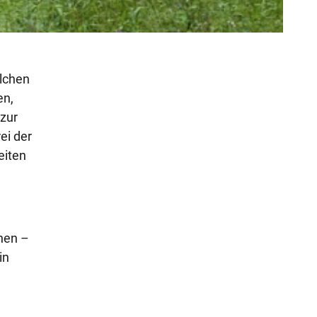
lchen
en,
 zur
ei der
eiten
chen –
in