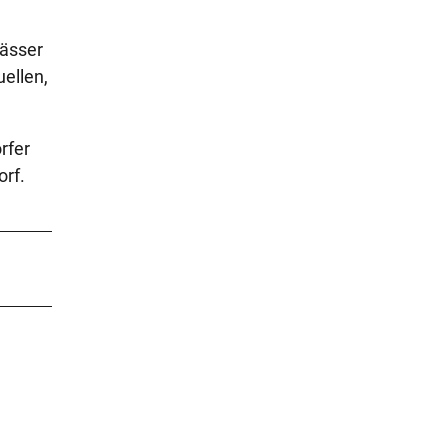
wässer
ellen,
rfer
orf.