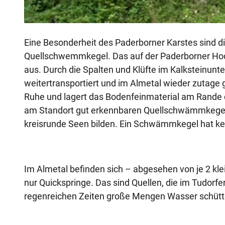
© Herbert Hoffmann |
CC-BY-SA
Eine Besonderheit des Paderborner Karstes sind di
Quellschwemmkegel. Das auf der Paderborner Hoch
aus. Durch die Spalten und Klüfte im Kalksteinunt
weitertransportiert und im Almetal wieder zutage
Ruhe und lagert das Bodenfeinmaterial am Rande 
am Standort gut erkennbaren Quellschwämmkegel h
kreisrunde Seen bilden. Ein Schwämmkegel hat ke
Im Almetal befinden sich – abgesehen von je 2 kle
nur Quickspringe. Das sind Quellen, die im Tudorfer
regenreichen Zeiten große Mengen Wasser schüt