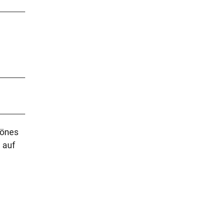
hönes
 auf