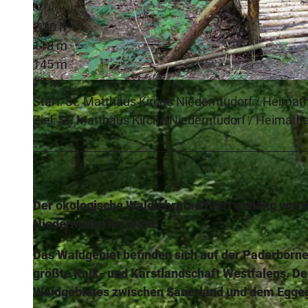
2:30 h
118 m
145 m
77 m
© Herbert Hoffmann |
CC-BY-SA
Start: St. Matthäus Kirche Niederntudorf / Heimat
Ziel: St. Matthäus Kirche Niederntudorf / Heimath
Der ökologische Waldlehrpfad führt entlang von 
Niederntudorfer Wald.
Das Waldgebiet befinden sich auf der Paderborner
größte Kalk- und Karstlandschaft Westfalens. Der
Waldgebietes zwischen Sauerland und dem Eggegeb