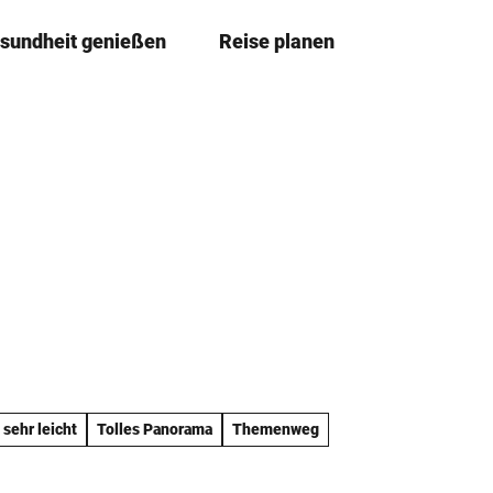
sundheit genießen
Reise planen
T
Merkze
Su
e
i
l
e
n
 sehr leicht
Tolles Panorama
Themenweg