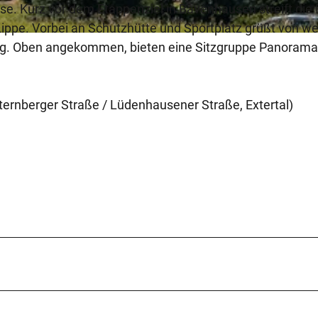
se. Kurz vor dem Etappenziel in Bavenhausen streift die
Lippe. Vorbei an Schutzhütte und Sportplatz grüßt von w
g. Oben angekommen, bieten eine Sitzgruppe Panorama
ernberger Straße / Lüdenhausener Straße, Extertal)