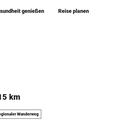
sundheit genießen
Reise planen
T
Merkze
Su
e
i
l
e
n
 15 km
egionaler Wanderweg