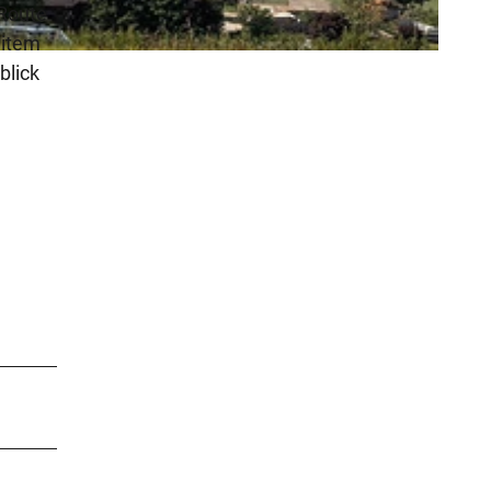
 Route
eitem
blick