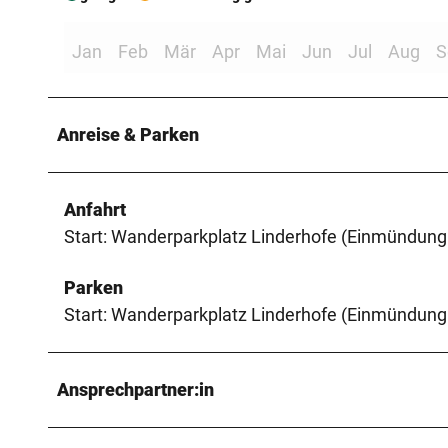
Jan
Feb
Mär
Apr
Mai
Jun
Jul
Aug
S
Anreise & Parken
Anfahrt
Start: Wanderparkplatz Linderhofe (Einmündung 
Parken
Start: Wanderparkplatz Linderhofe (Einmündung 
Ansprechpartner:in