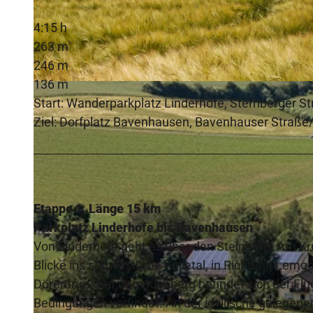
4:15 h
263 m
246 m
136 m
© Lippe Tourismus & Marketing GmbH |
CC-BY-SA
Start: Wanderparkplatz Linderhofe, Sternberger 
Ziel: Dorfplatz Bavenhausen, Bavenhauser Straß
Etappe 1, Länge 15 km
Parkplatz Linderhofe bis Bavenhausen
Von Linderhofe geht es über den Steinberg. Am K
Blicke ins südwestliche Kalletal, in Richtung Lem
Dörentrup. Auf dem Kleeberg befindet sich der Flu
Bedingungen vorfindet. An der idyllische gelegen