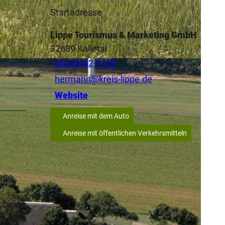
Startadresse
Lippe Tourismus & Marketing GmbH
32689
Kalletal
05232/62-1160
hermann@kreis-lippe.de
Website
Anreise mit dem Auto
Anreise mit öffentlichen Verkehrsmitteln
eite
r beste
pe und