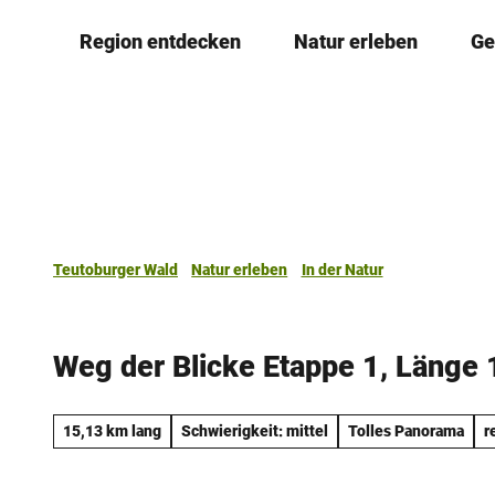
Z
Region entdecken
Natur erleben
Ge
u
m
I
n
h
a
l
t
Teutoburger Wald
Natur erleben
In der Natur
Weg der Blicke Etappe 1, Länge
15,13 km lang
Schwierigkeit: mittel
Tolles Panorama
r