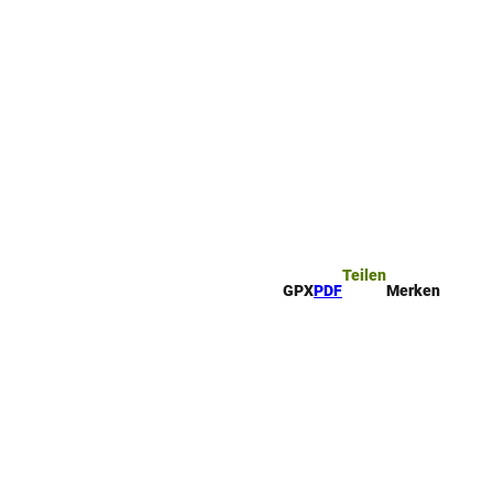
ttel
che
Teilen
GPX
PDF
Merken