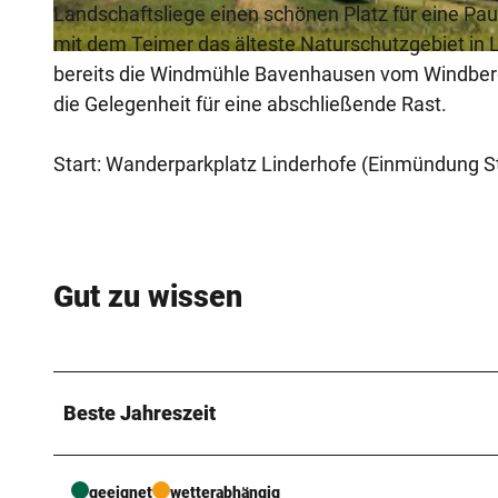
Landschaftsliege einen schönen Platz für eine Pau
mit dem Teimer das älteste Naturschutzgebiet in 
© Lippe Tourismus & Marketing GmbH |
CC-BY-SA
bereits die Windmühle Bavenhausen vom Windber
die Gelegenheit für eine abschließende Rast.
Start: Wanderparkplatz Linderhofe (Einmündung St
Gut zu wissen
Beste Jahreszeit
geeignet
wetterabhängig