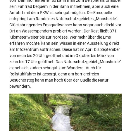
vom Bahnhof entfernt. So kann man zum Beispiel als Urlauber
sein Fahrrad bequem in der Bahn mitnehmen, aber auch eine
Anfahrt mit dem PKW ist sehr gut möglich. Die Emsquelle
entspringt am Rande des Naturschutzgebietes „Moosheide“.
Glücksbringendes Emsquellwasser kann sogar auch direkt vor
Ort an Wasserspendern probiert werden. Der Rest fließt 371
Kilometer weiter bis zur Nordsee. Wer mehr über die Ems
erfahren möchte, kann sein Wissen in einer Ausstellung direkt
am Infozentrum auffrischen. Diese hat im April bis September
von neun bis 20 Uhr geöffnet und im Oktober bis März von
zehn bis 17 Uhr geöffnet. Das Naturschutzgebiet „Moosheide“
eignet sich zudem sehr gut zum Wandern. Auch für
Rollstuhlfahrer ist gesorgt, denn am barrierefreien
Besuchersteg kann man hoch über der Quelle die Natur
bewundern.