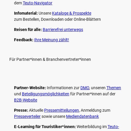
dem
Teuto-Navigator
Infomaterial:
Unsere
Kataloge & Prospekte
zum Bestellen, Downloaden oder Online-Blättern
Reisen für alle:
Barrierefrei unterwegs
Feedback:
Ihre Meinung zählt!
Für Partner*innen & Branchenvertreter*innen
Partner-Website:
Informationen zur
DMO
, unseren ­
Themen
und
Beteiligungs­möglichkeiten
für Partner*innen auf der
B2B-Website
Presse:
Aktuelle
Pressemitteilungen
, Anmeldung zum
Presseverteiler
sowie unsere
Mediendatenbank
E-Learning für Touristiker*innen:
Weiterbildung im
Teuto-