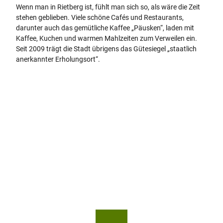
Wenn man in Rietberg ist, fühlt man sich so, als wäre die Zeit
stehen geblieben. Viele schöne Cafés und Restaurants,
darunter auch das gemütliche Kaffee „Päusken“, laden mit
Kaffee, Kuchen und warmen Mahlzeiten zum Verweilen ein.
Seit 2009 trägt die Stadt übrigens das Gütesiegel „staatlich
anerkannter Erholungsort“.
© Mi
© Mi
chelle
chelle
Brock
Brock
mann
mann