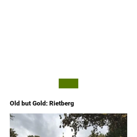
© Mi
© Mi
chelle
chelle
Brock
Brock
mann
mann
Old but Gold: Rietberg