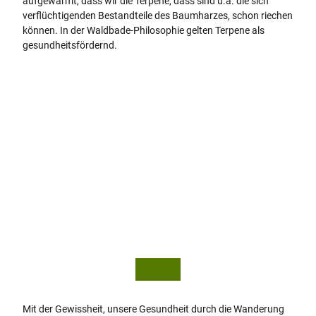
aufgewärmt, dass wir die Terpene, dass sind u.a. die sich
verflüchtigenden Bestandteile des Baumharzes, schon riechen
können. In der Waldbade-Philosophie gelten Terpene als
gesundheitsfördernd.
© Ge
© Ge
sUnd
sUnd
Touri
Touri
smus
smus
Horn-
Horn-
Bad
Bad
Mein
Mein
berg
berg
Gmb
Gmb
Mit der Gewissheit, unsere Gesundheit durch die Wanderung
H
H