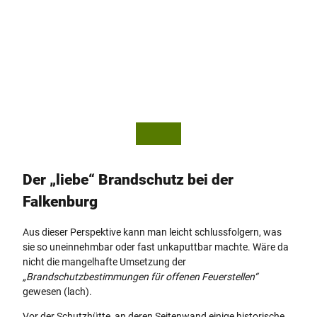
© Ge
© Ge
sUnd
sUnd
Touri
Touri
smus
smus
Horn-
Horn-
Bad
Bad
Mein
Mein
berg
berg
Gmb
Gmb
Der „liebe“ Brandschutz bei der
H
H
Falkenburg
Aus dieser Perspektive kann man leicht schlussfolgern, was
sie so uneinnehmbar oder fast unkaputtbar machte. Wäre da
nicht die mangelhafte Umsetzung der
„Brandschutzbestimmungen für offenen Feuerstellen“
gewesen (lach).
Vor der Schutzhütte, an deren Seitenwand einige historische