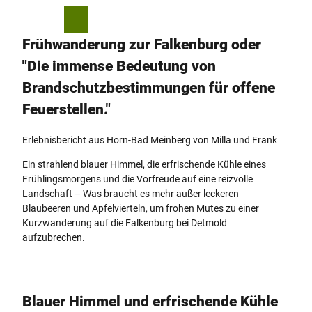
Z
u
T
Merkzettel
Suche
Menü
m
e
Frühwanderung zur Falkenburg oder
I
i
"Die immense Bedeutung von
n
l
h
e
Brandschutzbestimmungen für offene
a
n
Feuerstellen."
l
t
Erlebnisbericht aus Horn-Bad Meinberg von Milla und Frank
Ein strahlend blauer Himmel, die erfrischende Kühle eines
Frühlingsmorgens und die Vorfreude auf eine reizvolle
Landschaft – Was braucht es mehr außer leckeren
Blaubeeren und Apfelvierteln, um frohen Mutes zu einer
Kurzwanderung auf die Falkenburg bei Detmold
aufzubrechen.
Blauer Himmel und erfrischende Kühle