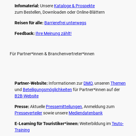
Infomaterial:
Unsere
Kataloge & Prospekte
zum Bestellen, Downloaden oder Online-Blättern
Reisen für alle:
Barrierefrei unterwegs
Feedback:
Ihre Meinung zählt!
Für Partner*innen & Branchenvertreter*innen
Partner-Website:
Informationen zur
DMO
, unseren ­
Themen
und
Beteiligungs­möglichkeiten
für Partner*innen auf der
B2B-Website
Presse:
Aktuelle
Pressemitteilungen
, Anmeldung zum
Presseverteiler
sowie unsere
Mediendatenbank
E-Learning für Touristiker*innen:
Weiterbildung im
Teuto-
Training