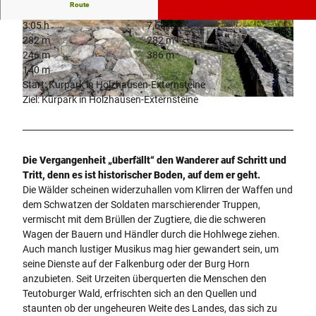
Route
3:05 h
7,60 km
© C MARTIN SCHOBERER 2018
© Teutoburger Wald Tourismus, D. Ketz |
282 m
282 m
CC-BY-SA
246 m
386 m
140 m
Start: Kurpark in Holzhausen-Externsteine
Ziel: Kurpark in Holzhausen-Externsteine
© Teutoburger Wald / Detmold / F. Sieker |
CC-BY-SA
Die Vergangenheit „überfällt“ den Wanderer auf Schritt und
Tritt, denn es ist historischer Boden, auf dem er geht.
Die Wälder scheinen widerzuhallen vom Klirren der Waffen und
dem Schwatzen der Soldaten marschierender Truppen,
vermischt mit dem Brüllen der Zugtiere, die die schweren
Wagen der Bauern und Händler durch die Hohlwege ziehen.
Auch manch lustiger Musikus mag hier gewandert sein, um
seine Dienste auf der Falkenburg oder der Burg Horn
anzubieten. Seit Urzeiten überquerten die Menschen den
Teutoburger Wald, erfrischten sich an den Quellen und
staunten ob der ungeheuren Weite des Landes, das sich zu