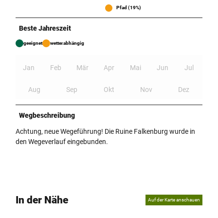
Pfad (19%)
Beste Jahreszeit
geeignet
wetterabhängig
Jan
Feb
Mär
Apr
Mai
Jun
Jul
Aug
Sep
Okt
Nov
Dez
Wegbeschreibung
Achtung, neue Wegeführung! Die Ruine Falkenburg wurde in
den Wegeverlauf eingebunden.
In der Nähe
Auf der Karte anschauen