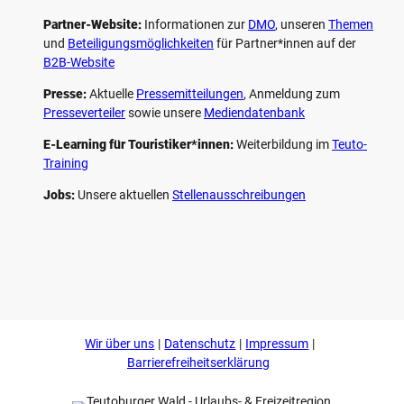
Partner-Website:
Informationen zur
DMO
, unseren ­
Themen
und
Beteiligungs­möglichkeiten
für Partner*innen auf der
B2B-Website
Presse:
Aktuelle
Pressemitteilungen
, Anmeldung zum
Presseverteiler
sowie unsere
Mediendatenbank
E-Learning für Touristiker*innen:
Weiterbildung im
Teuto-
Training
Jobs:
Unsere aktuellen
Stellenausschreibungen
F
P
Y
I
a
i
o
n
c
n
u
s
e
t
t
t
b
e
u
a
o
r
b
g
Wir über uns
Datenschutz
Impressum
o
e
e
r
k
s
a
Barrierefreiheitserklärung
t
m