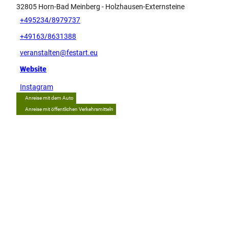
32805
Horn-Bad Meinberg
- Holzhausen-Externsteine
+495234/8979737
+49163/8631388
veranstalten@festart.eu
Website
Instagram
Anreise mit dem Auto
Anreise mit öffentlichen Verkehrsmitteln