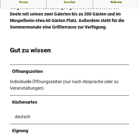
Der Teutonenhof wird auf Vorbestellung oder für
Route
Anrufen
Website
ausgewählte Veranstaltungen geöffnet und bietet in der
Deele mit seinen zwei Galerien bis zu 200 Gästen und im
Muspelheim etwa 60 Gästen Platz. Außerdem steht für die
Sommermonate eine Grillterrasse zur Verfügung.
Gut zu wissen
Öffnungszeiten
Individuelle Öffnungszeiten (nur nach Absprache oder zu
Veranstaltungen)
Küchenarten
deutsch
Eignung