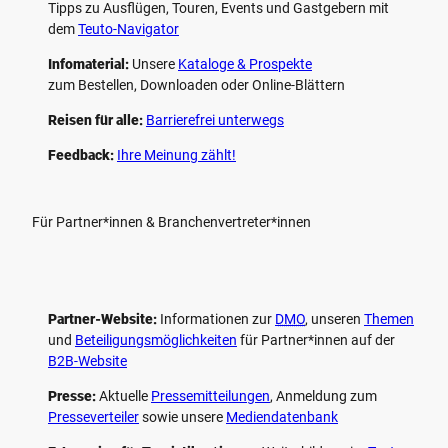
Tipps zu Ausflügen, Touren, Events und Gastgebern mit
dem
Teuto-Navigator
Infomaterial:
Unsere
Kataloge & Prospekte
zum Bestellen, Downloaden oder Online-Blättern
Reisen für alle:
Barrierefrei unterwegs
Feedback:
Ihre Meinung zählt!
Für Partner*innen & Branchenvertreter*innen
Partner-Website:
Informationen zur
DMO
, unseren ­
Themen
und
Beteiligungs­möglichkeiten
für Partner*innen auf der
B2B-Website
Presse:
Aktuelle
Pressemitteilungen
, Anmeldung zum
Presseverteiler
sowie unsere
Mediendatenbank