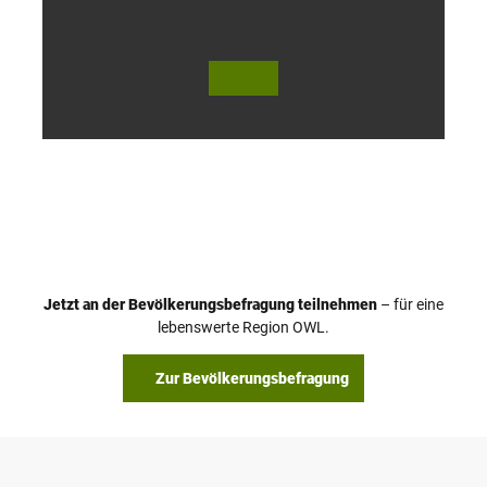
© Te
© Te
utob
utob
urger
urger
Wald
Wald
Touri
Touri
smus
smus
/ D. K
/ D. K
etz
etz
Jetzt an der Bevölkerungsbefragung teilnehmen
– für eine
lebenswerte Region OWL.
Zur Bevölkerungsbefragung