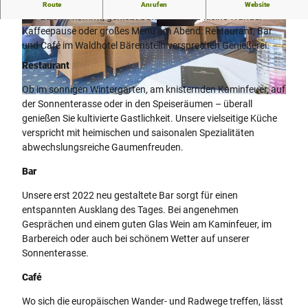
Bärenstein genießen.
Route
Anrufen
Website
Wer zu sich kommt, genießt bewusster. Ob kleine Wander-
Kaffeepause oder großes Menü am Abend: Restaurant, Bar
© Waldhotel Bärenstein |
CC-BY-SA
© Waldhotel Bärenstein |
CC-BY-SA
und Café im Waldhotel Bärenstein versprechen Genießerei.
Restaurant
Ob im sonnigen Wintergarten, am knisternden Kaminfeuer, auf
© Waldhotel Bärenstein |
CC-BY-SA
der Sonnenterasse oder in den Speiseräumen – überall
genießen Sie kultivierte Gastlichkeit. Unsere vielseitige Küche
verspricht mit heimischen und saisonalen Spezialitäten
abwechslungsreiche Gaumenfreuden.
Bar
Unsere erst 2022 neu gestaltete Bar sorgt für einen
entspannten Ausklang des Tages. Bei angenehmen
Gesprächen und einem guten Glas Wein am Kaminfeuer, im
Barbereich oder auch bei schönem Wetter auf unserer
Sonnenterasse.
Café
Wo sich die europäischen Wander- und Radwege treffen, lässt