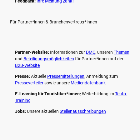
Feedback:
Ihre Meinung zählt!
Für Partner*innen & Branchenvertreter*innen
Partner-Website:
Informationen zur
DMO
, unseren ­
Themen
und
Beteiligungs­möglichkeiten
für Partner*innen auf der
B2B-Website
Presse:
Aktuelle
Pressemitteilungen
, Anmeldung zum
Presseverteiler
sowie unsere
Mediendatenbank
E-Learning für Touristiker*innen:
Weiterbildung im
Teuto-
Training
Jobs:
Unsere aktuellen
Stellenausschreibungen
F
P
Y
I