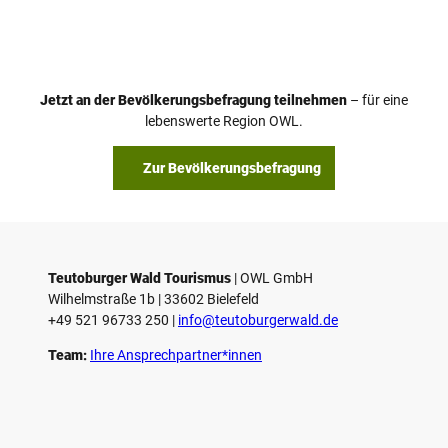
i
d
e
o
Jetzt an der Bevölkerungsbefragung teilnehmen
– für eine
a
© Teutoburger Wald Tourismus / P. Gawandtka
© T. Goedeck
lebenswerte Region OWL.
b
s
Zur Bevölkerungsbefragung
p
i
e
l
e
Teutoburger Wald Tourismus
| ­OWL GmbH
Wilhelmstraße 1b | ­33602 Bielefeld
n
+49 521 96733 250 |
­info@teutoburgerwald.de
Team:
Ihre Ansprechpartner*innen