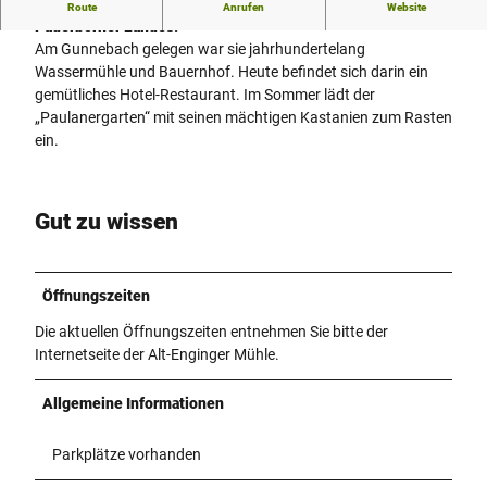
Die Alt-Enginger Mühle ist eines der ältesten Gebäude des
Route
Anrufen
Website
Paderborner Landes.
Am Gunnebach gelegen war sie jahrhundertelang
Wassermühle und Bauernhof. Heute befindet sich darin ein
gemütliches Hotel-Restaurant. Im Sommer lädt der
„Paulanergarten“ mit seinen mächtigen Kastanien zum Rasten
ein.
Gut zu wissen
Öffnungszeiten
Die aktuellen Öffnungszeiten entnehmen Sie bitte der
Internetseite der Alt-Enginger Mühle.
Allgemeine Informationen
Parkplätze vorhanden