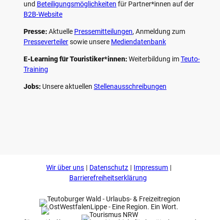
und
Beteiligungs­möglichkeiten
für Partner*innen auf der
B2B-Website
Presse:
Aktuelle
Pressemitteilungen
, Anmeldung zum
Presseverteiler
sowie unsere
Mediendatenbank
E-Learning für Touristiker*innen:
Weiterbildung im
Teuto-
Training
Jobs:
Unsere aktuellen
Stellenausschreibungen
F
P
Y
I
a
i
o
n
c
n
u
s
e
t
t
t
b
e
u
a
o
r
b
g
Wir über uns
Datenschutz
Impressum
o
e
e
r
k
s
a
Barrierefreiheitserklärung
t
m