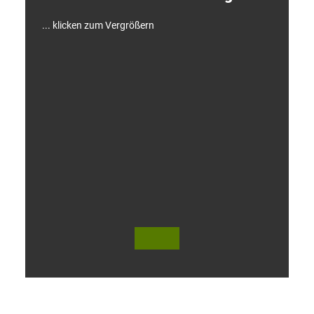
!
... klicken zum Vergrößern
V