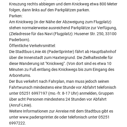
Kreuzung rechts abbiegen und dem Knickweg etwa 800 Meter
folgen, dann links auf den Parkplätzen parken.
Parken:
Am Knickweg (in der Nähe der Abzweigung zum Flugplatz)
stehen normalerweise ausreichend Parkplätze zur Verfügung,
(Zieladresse für das Navi (Flugplatz): Husener Str. 250, 33100
Paderborn).
Öffentliche Verkehrsmittel:
Die Stadtbus-Linie 46 (PaderSprinter) fährt ab Hauptbahnhof
über die Innenstadt zum Haxtergrund. Die Zielhaltestelle für
diese Wanderung ist "Knickweg". (Von dort sind es etwa 10
Minuten zu Fuß entlang des Knickwegs bis zum Eingang des
Arboretums.
Der Bus verkehrt nach Fahrplan, man muss jedoch seinen
Fahrtwunsch mindestens eine Stunde vor Abfahrt telefonisch
unter 05251 6997197 (mo.-fr. 8-17 Uhr) anmelden, Gruppen
über acht Personen mindestens 24 Stunden vor Abfahrt
(Anruf-Linie).
Weitere Informationen zur Anreise mit dem Stadtbus gibt es
unter www.padersprinter.de oder telefonisch unter 05251
6997222.