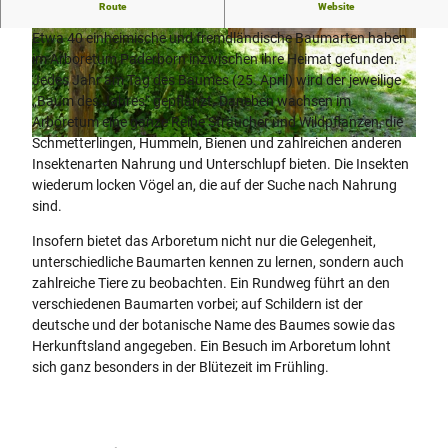
Rund 40 Baumarten sind im Arboretum zu sehen.
Route
Website
Etwa 40 einheimische und fremdländische Baumarten haben
© Verkehrsverein Paderborn e.V., K. H. Schäfer |
© Verkehrsverein Paderborn e.V., K. H. Schäfer |
CC-BY-SA
CC-BY-SA
im Arboretum Paderborn inzwischen ihre Heimat gefunden.
Jedes Jahr am Tag des Baumes (25. April) wird der jeweilige
„Baum des Jahres“ gepflanzt. Daneben wachsen im
Arboretum eine ganze Reihe Sträucher und Wildpflanzen, die
Schmetterlingen, Hummeln, Bienen und zahlreichen anderen
© Verkehrsverein Paderborn e.V., K. H. Schäfer |
CC-BY-SA
Insektenarten Nahrung und Unterschlupf bieten. Die Insekten
wiederum locken Vögel an, die auf der Suche nach Nahrung
sind.
Insofern bietet das Arboretum nicht nur die Gelegenheit,
unterschiedliche Baumarten kennen zu lernen, sondern auch
zahlreiche Tiere zu beobachten. Ein Rundweg führt an den
verschiedenen Baumarten vorbei; auf Schildern ist der
deutsche und der botanische Name des Baumes sowie das
Herkunftsland angegeben. Ein Besuch im Arboretum lohnt
sich ganz besonders in der Blütezeit im Frühling.