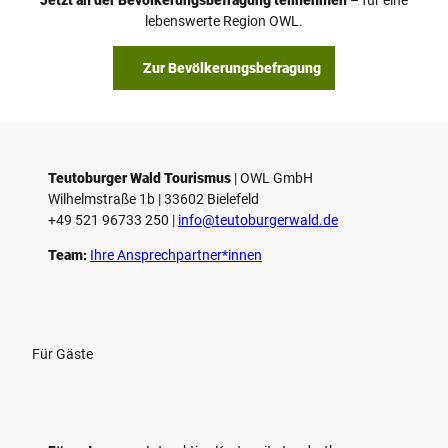
a
© Teutoburger Wald Tourismus / P. Gawandtka
© T. Goedeck
lebenswerte Region OWL.
b
s
Zur Bevölkerungsbefragung
p
i
e
l
e
Teutoburger Wald Tourismus
| ­OWL GmbH
Wilhelmstraße 1b | ­33602 Bielefeld
n
+49 521 96733 250 |
­info@teutoburgerwald.de
Team:
Ihre Ansprechpartner*innen
Für Gäste