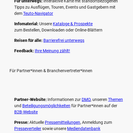
Für unterwegs:
Interaktive Karte mit standort­bezogenen
Tipps zu Ausflügen, Touren, Events und Gastgebern mit
dem
Teuto-Navigator
Infomaterial:
Unsere
Kataloge & Prospekte
zum Bestellen, Downloaden oder Online-Blättern
Reisen für alle:
Barrierefrei unterwegs
Feedback:
Ihre Meinung zählt!
Für Partner*innen & Branchenvertreter*innen
Partner-Website:
Informationen zur
DMO
, unseren ­
Themen
und
Beteiligungs­möglichkeiten
für Partner*innen auf der
B2B-Website
Presse:
Aktuelle
Pressemitteilungen
, Anmeldung zum
Presseverteiler
sowie unsere
Mediendatenbank