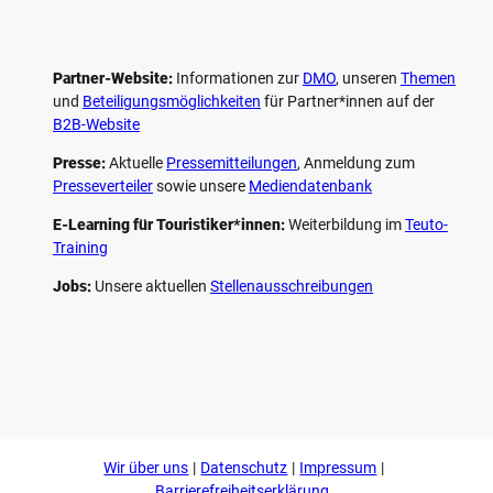
Partner-Website:
Informationen zur
DMO
, unseren ­
Themen
und
Beteiligungs­möglichkeiten
für Partner*innen auf der
B2B-Website
Presse:
Aktuelle
Pressemitteilungen
, Anmeldung zum
Presseverteiler
sowie unsere
Mediendatenbank
E-Learning für Touristiker*innen:
Weiterbildung im
Teuto-
Training
Jobs:
Unsere aktuellen
Stellenausschreibungen
F
P
Y
I
a
i
o
n
c
n
u
s
e
t
t
t
b
e
u
a
o
r
b
g
Wir über uns
Datenschutz
Impressum
o
e
e
r
k
s
a
Barrierefreiheitserklärung