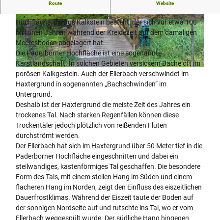
Der Ellerbach, der gerne verschwindet.
Route
Website
Der Haxtergrund ist ein typisches Tal in der Paderborner
Hochfläche, die aus Kalkstein besteht, der sich vor etwa 100
© Verkehrsverein Paderborn e.V., K. H. Schäfer |
© Verkehrsverein Paderborn e.V., K. H. Schäfer |
CC-BY-SA
CC-BY-SA
Millionen Jahren während der Kreidezeit auf dem damaligen
Meeresboden abgelagert hat.
Die Paderborner Hochfläche ist eine sogenannte
Karstlandschaft. In solchen Gebieten versickern Bäche oft im
© Verkehrsverein Paderborn e.V., K. H. Schäfer |
CC-BY-SA
porösen Kalkgestein. Auch der Ellerbach verschwindet im
Haxtergrund in sogenannten „Bachschwinden“ im
Untergrund.
Deshalb ist der Haxtergrund die meiste Zeit des Jahres ein
trockenes Tal. Nach starken Regenfällen können diese
Trockentäler jedoch plötzlich von reißenden Fluten
durchströmt werden.
Der Ellerbach hat sich im Haxtergrund über 50 Meter tief in die
Paderborner Hochfläche eingeschnitten und dabei ein
steilwandiges, kastenförmiges Tal geschaffen. Die besondere
Form des Tals, mit einem steilen Hang im Süden und einem
flacheren Hang im Norden, zeigt den Einfluss des eiszeitlichen
Dauerfrostklimas. Während der Eiszeit taute der Boden auf
der sonnigen Nordseite auf und rutschte ins Tal, wo er vom
Ellerbach weggespült wurde. Der südliche Hang hingegen