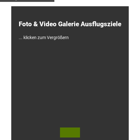
e
c
k
e
Foto & Video ­Galerie ­Ausflugsziele
n
!
... klicken zum Vergrößern