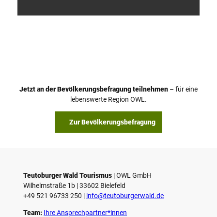
V
i
d
e
o
Jetzt an der Bevölkerungsbefragung teilnehmen
– für eine
a
© Teutoburger Wald Tourismus / P. Gawandtka
© T. Goedeck
lebenswerte Region OWL.
b
s
Zur Bevölkerungsbefragung
p
i
e
l
e
Teutoburger Wald Tourismus
| ­OWL GmbH
Wilhelmstraße 1b | ­33602 Bielefeld
n
+49 521 96733 250 |
­info@teutoburgerwald.de
Team:
Ihre Ansprechpartner*innen