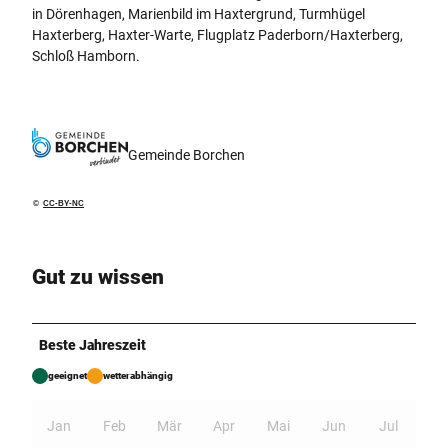
in Dörenhagen, Marienbild im Haxtergrund, Turmhügel
Haxterberg, Haxter-Warte, Flugplatz Paderborn/Haxterberg,
Schloß Hamborn.
Gemeinde Borchen
©
CC-BY-NC
Gut zu wissen
Beste Jahreszeit
geeignet
wetterabhängig
Jan
Feb
Mär
Apr
Mai
Jun
Jul