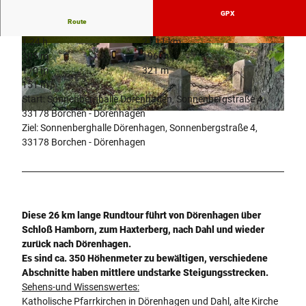
GPX
Route
1:24 h
21,11 km
© tomfinke.de |
CC-BY-SA
© Tom Finke |
CC-BY-SA
205 m
196 m
170 m
321 m
151 m
Start: Sonnenberghalle Dörenhagen, Sonnenbergstraße 4,
33178 Borchen - Dörenhagen
©
CC-BY-SA
Ziel: Sonnenberghalle Dörenhagen, Sonnenbergstraße 4,
33178 Borchen - Dörenhagen
Diese 26 km lange Rundtour führt von Dörenhagen über
Schloß Hamborn, zum Haxterberg, nach Dahl und wieder
zurück nach Dörenhagen.
Es sind ca. 350 Höhenmeter zu bewältigen, verschiedene
Abschnitte haben mittlere und
starke Steigungsstrecken.
Sehens-und Wissenswertes:
Katholische Pfarrkirchen in Dörenhagen und Dahl, alte Kirche