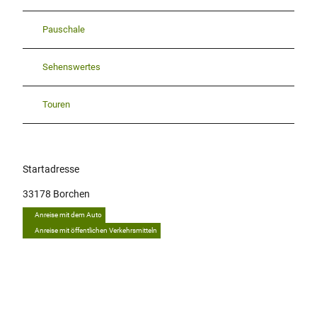
Pauschale
Sehenswertes
Touren
Startadresse
33178
Borchen
Anreise mit dem Auto
Anreise mit öffentlichen Verkehrsmitteln