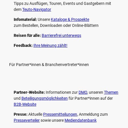
Tipps zu Ausflügen, Touren, Events und Gastgebern mit
dem
Teuto-Navigator
Infomaterial:
Unsere
Kataloge & Prospekte
zum Bestellen, Downloaden oder Online-Blättern
Reisen für alle:
Barrierefrei unterwegs
Feedback:
Ihre Meinung zählt!
Für Partner*innen & Branchenvertreter*innen
Partner-Website:
Informationen zur
DMO
, unseren ­
Themen
und
Beteiligungs­möglichkeiten
für Partner*innen auf der
B2B-Website
Presse:
Aktuelle
Pressemitteilungen
, Anmeldung zum
Presseverteiler
sowie unsere
Mediendatenbank