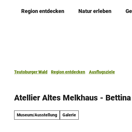
Z
Region entdecken
Natur erleben
Ge
u
m
I
n
h
a
l
t
Teutoburger Wald
Region entdecken
Ausflugsziele
Atellier Altes Melkhaus - Bettin
Museum/Ausstellung
Galerie