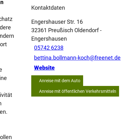
in
Kontaktdaten
chatz
Engershauser Str. 16
ndere
32361
Preußisch Oldendorf
-
ondern
Engershausen
ort
05742 6238
bettina.bollmann-koch@freenet.de
Website
e
ine
Anreise mit dem Auto
Anreise mit öffentlichen Verkehrsmitteln
ivität
n
en.
ollen