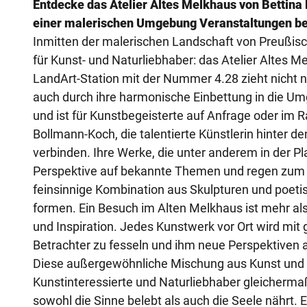
Entdecke das Atelier Altes Melkhaus von Bettina
einer malerischen Umgebung Veranstaltungen be
Inmitten der malerischen Landschaft von Preußisch
für Kunst- und Naturliebhaber: das Atelier Altes 
LandArt-Station mit der Nummer 4.28 zieht nicht n
auch durch ihre harmonische Einbettung in die Umg
und ist für Kunstbegeisterte auf Anfrage oder im
Bollmann-Koch, die talentierte Künstlerin hinter d
verbinden. Ihre Werke, die unter anderem in der P
Perspektive auf bekannte Themen und regen zum N
feinsinnige Kombination aus Skulpturen und poeti
formen. Ein Besuch im Alten Melkhaus ist mehr als nu
und Inspiration. Jedes Kunstwerk vor Ort wird mit
Betrachter zu fesseln und ihm neue Perspektiven 
Diese außergewöhnliche Mischung aus Kunst und L
Kunstinteressierte und Naturliebhaber gleichermaße
sowohl die Sinne belebt als auch die Seele nährt. E