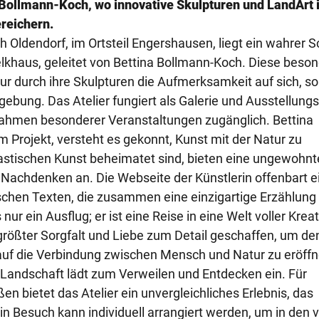
 Bollmann-Koch, wo innovative Skulpturen und LandArt 
reichern.
 Oldendorf, im Ortsteil Engershausen, liegt ein wahrer S
Melkhaus, geleitet von Bettina Bollmann-Koch. Diese beso
ur durch ihre Skulpturen die Aufmerksamkeit auf sich, s
ebung. Das Atelier fungiert als Galerie und Ausstellungs
 Rahmen besonderer Veranstaltungen zugänglich. Bettina
em Projekt, versteht es gekonnt, Kunst mit der Natur zu
lastischen Kunst beheimatet sind, bieten eine ungewohnt
achdenken an. Die Webseite der Künstlerin offenbart e
schen Texten, die zusammen eine einzigartige Erzählung
r ein Ausflug; er ist eine Reise in eine Welt voller Kreat
 größter Sorgfalt und Liebe zum Detail geschaffen, um de
auf die Verbindung zwischen Mensch und Natur zu eröffn
andschaft lädt zum Verweilen und Entdecken ein. Für
n bietet das Atelier ein unvergleichliches Erlebnis, das
in Besuch kann individuell arrangiert werden, um in den v