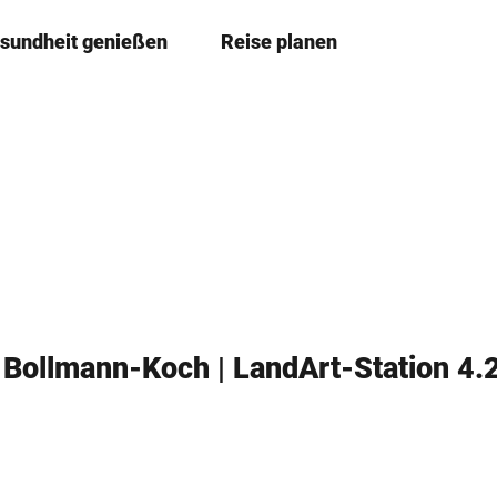
sundheit genießen
Reise planen
T
Merkzettel
Suche
e
i
l
e
n
a Bollmann-Koch | LandArt-Station 4.