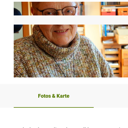
© Bettina Bollmann-Koch |
CC-BY-NC-ND
Fotos & Karte