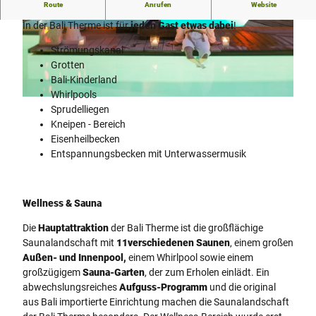
Route
Anrufen
Website
Wellness-Oase: Entspannung auf höchstem Niveau!
In der Bali Therme ist für
jeden Gast etwas dabei
!
© Bali Therme GmbH
© Bali Therme GmbH
Strömungskanal
Grotten
Bali-Kinderland
Whirlpools
© Bali Therme GmbH
Sprudelliegen
Kneipen - Bereich
Eisenheilbecken
Entspannungsbecken mit Unterwassermusik
Wellness & Sauna
Die
Hauptattraktion
der Bali Therme ist die großflächige
Saunalandschaft mit
11
verschiedenen Saunen
, einem großen
Außen- und Innenpool,
einem Whirlpool sowie einem
großzügigem
Sauna-Garten
, der zum Erholen einlädt. Ein
abwechslungsreiches
Aufguss-Programm
und die original
aus Bali importierte Einrichtung machen die Saunalandschaft