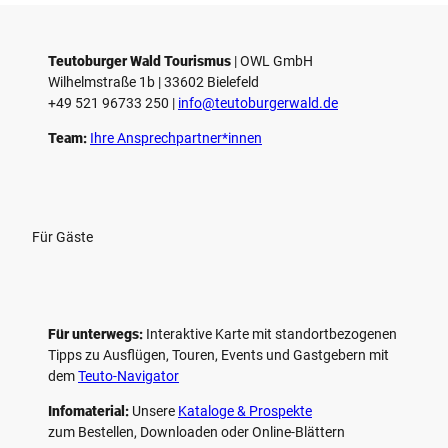
e
l
e
Teutoburger Wald Tourismus
| ­OWL GmbH
Wilhelmstraße 1b | ­33602 Bielefeld
n
+49 521 96733 250 |
­info@teutoburgerwald.de
Team:
Ihre Ansprechpartner*innen
Für Gäste
Für unterwegs:
Interaktive Karte mit standort­bezogenen
Tipps zu Ausflügen, Touren, Events und Gastgebern mit
dem
Teuto-Navigator
Infomaterial:
Unsere
Kataloge & Prospekte
zum Bestellen, Downloaden oder Online-Blättern