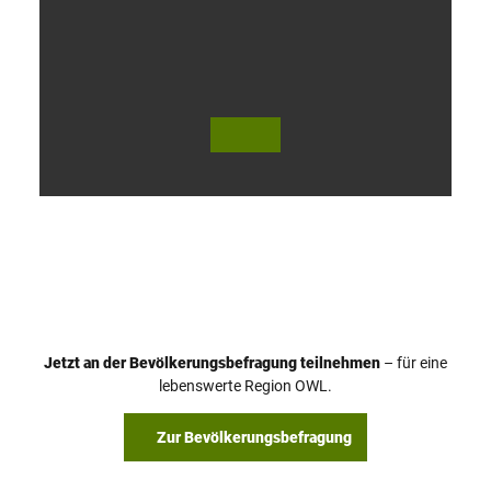
V
i
d
e
o
Jetzt an der Bevölkerungsbefragung teilnehmen
– für eine
a
© Teutoburger Wald Tourismus / P. Gawandtka
© T. Goedeck
lebenswerte Region OWL.
b
s
Zur Bevölkerungsbefragung
p
i