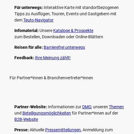
Für unterwegs:
Interaktive Karte mit standort­bezogenen
Tipps zu Ausflügen, Touren, Events und Gastgebern mit
dem
Teuto-Navigator
Infomaterial:
Unsere
Kataloge & Prospekte
zum Bestellen, Downloaden oder Online-Blättern
Reisen für alle:
Barrierefrei unterwegs
Feedback:
Ihre Meinung zählt!
Für Partner*innen & Branchenvertreter*innen
Partner-Website:
Informationen zur
DMO
, unseren ­
Themen
und
Beteiligungs­möglichkeiten
für Partner*innen auf der
B2B-Website
Presse:
Aktuelle
Pressemitteilungen
, Anmeldung zum