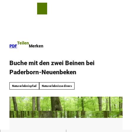
Z
u
T
Merkzettel
Suche
Menü
m
e
I
i
n
l
h
e
a
n
Teilen
PDF
Merken
l
t
Buche mit den zwei Beinen bei
Paderborn-Neuenbeken
Naturerlebnispfad
Naturerlebnisse divers