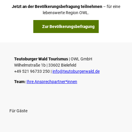
o
Jetzt an der Bevölkerungsbefragung teilnehmen
– für eine
a
© Teutoburger Wald Tourismus / P. Gawandtka
© T. Goedeck
lebenswerte Region OWL.
b
s
Zur Bevölkerungsbefragung
p
i
e
l
e
Teutoburger Wald Tourismus
| ­OWL GmbH
Wilhelmstraße 1b | ­33602 Bielefeld
n
+49 521 96733 250 |
­info@teutoburgerwald.de
Team:
Ihre Ansprechpartner*innen
Für Gäste