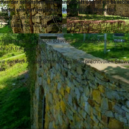
tten der schönsten Weserlandschaft und ist ein beliebt
ietet sich ein herrlicher Blick über das Wesertal.
denburg auf dem Deesberg, heute Amtshausberg, errich
 Vlotho zusammenlaufenden Handelswege.
© Juergen Finkhaeuser |
CC-BY-SA
mtsverwaltung. Danach schwand ihre Bedeutung, weil sic
bruch frei gegeben.
ie der Kerker oder Brunnen des einst prachtvollen Bauw
en.