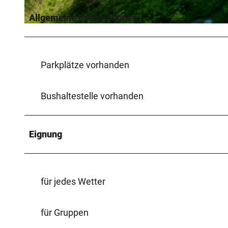
Allgemeine Informationen
© Juergen Finkhaeuser |
CC-BY-SA
Parkplätze vorhanden
Bushaltestelle vorhanden
Eignung
für jedes Wetter
für Gruppen