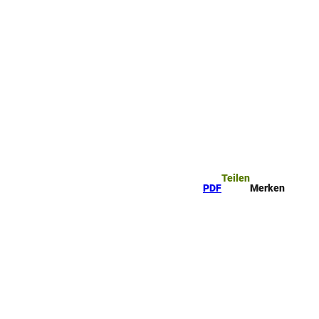
ttel
che
Teilen
PDF
Merken