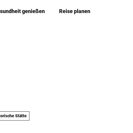
sundheit genießen
Reise planen
T
Merkze
Su
e
i
l
e
n
torische Stätte