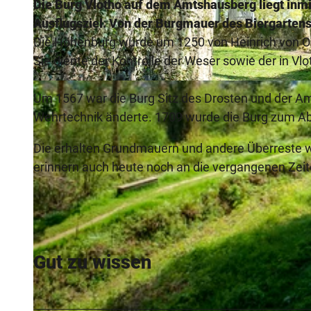
Die Burg Vlotho auf dem Amtshausberg liegt inmi
Ausflugsziel. Von der Burgmauer des Biergartens b
Die Höhenburg wurde um 1250 von Heinrich von Ol
Sie diente der Kontrolle der Weser sowie der in
© Juergen Finkhaeuser |
CC-BY-SA
Um 1567 war die Burg Sitz des Drosten und der A
Wehrtechnik änderte. 1709 wurde die Burg zum Ab
Die erhalten Grundmauern und andere Überreste w
erinnern auch heute noch an die vergangenen Zeit
Gut zu wissen