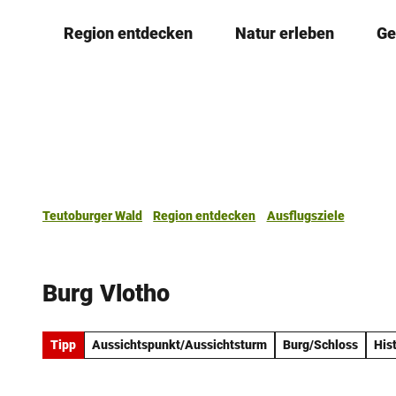
Z
Region entdecken
Natur erleben
Ge
u
m
I
n
h
a
l
t
Teutoburger Wald
Region entdecken
Ausflugsziele
Burg Vlotho
Tipp
Aussichtspunkt/Aussichtsturm
Burg/Schloss
His