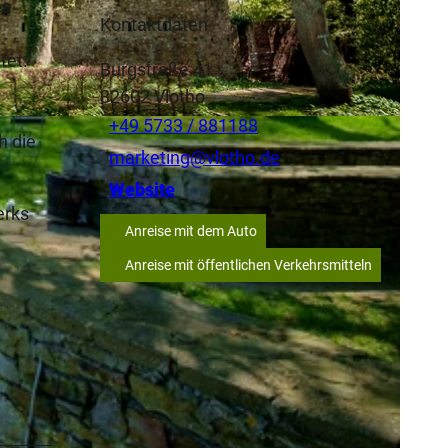
es
Kontaktdaten
tet.
Burgstraße 41
32602
Vlotho
+49 5733 / 881188
h die
marketing@vlotho.de
Website
erks
Anreise mit dem Auto
Anreise mit öffentlichen Verkehrsmitteln