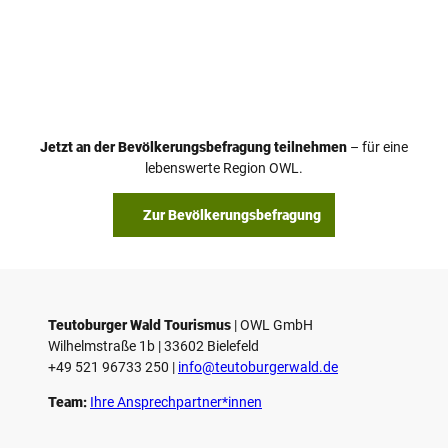
V
i
d
e
o
Jetzt an der Bevölkerungsbefragung teilnehmen
– für eine
a
© Teutoburger Wald Tourismus / P. Gawandtka
© T. Goedeck
lebenswerte Region OWL.
b
s
Zur Bevölkerungsbefragung
p
i
e
l
e
Teutoburger Wald Tourismus
| ­OWL GmbH
Wilhelmstraße 1b | ­33602 Bielefeld
n
+49 521 96733 250 |
­info@teutoburgerwald.de
Team:
Ihre Ansprechpartner*innen