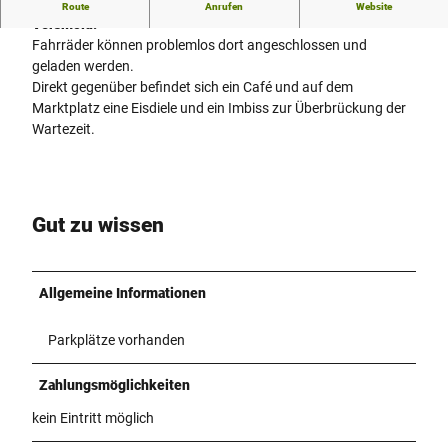
Akku-Ladestation für E-Bikes mitten im Zentrum von
Route
Anrufen
Website
Versmold.
Fahrräder können problemlos dort angeschlossen und
geladen werden.
Direkt gegenüber befindet sich ein Café und auf dem
Marktplatz eine Eisdiele und ein Imbiss zur Überbrückung der
Wartezeit.
Gut zu wissen
Allgemeine Informationen
Parkplätze vorhanden
Zahlungsmöglichkeiten
kein Eintritt möglich