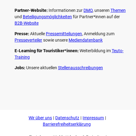
Partner-Website:
Informationen zur
DMO
, unseren ­
Themen
und
Beteiligungs­möglichkeiten
für Partner*innen auf der
B2B-Website
Presse:
Aktuelle
Pressemitteilungen
, Anmeldung zum
Presseverteiler
sowie unsere
Mediendatenbank
E-Learning für Touristiker*innen:
Weiterbildung im
Teuto-
Training
Jobs:
Unsere aktuellen
Stellenausschreibungen
F
P
Y
I
a
i
o
n
c
n
u
s
e
t
t
t
b
e
u
a
o
r
b
g
Wir über uns
Datenschutz
Impressum
o
e
e
r
k
s
a
Barrierefreiheitserklärung
t
m