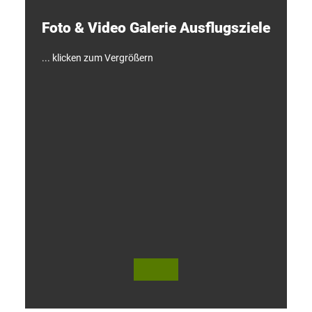
k
e
Foto & Video ­Galerie ­Ausflugsziele
n
!
... klicken zum Vergrößern