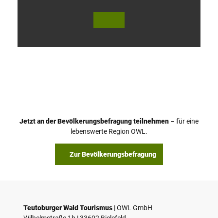
V
i
d
e
o
Jetzt an der Bevölkerungsbefragung teilnehmen
– für eine
a
© Teutoburger Wald Tourismus / P. Gawandtka
© T. Goedeck
lebenswerte Region OWL.
b
s
Zur Bevölkerungsbefragung
p
i
e
l
e
Teutoburger Wald Tourismus
| ­OWL GmbH
Wilhelmstraße 1b | ­33602 Bielefeld