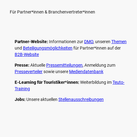
Für Partner*innen & Branchenvertreter*innen
Partner-Website:
Informationen zur
DMO
, unseren ­
Themen
und
Beteiligungs­möglichkeiten
für Partner*innen auf der
B2B-Website
Presse:
Aktuelle
Pressemitteilungen
, Anmeldung zum
Presseverteiler
sowie unsere
Mediendatenbank
E-Learning für Touristiker*innen:
Weiterbildung im
Teuto-
Training
Jobs:
Unsere aktuellen
Stellenausschreibungen
F
P
Y
I
a
i
o
n
c
n
u
s