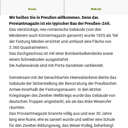
Route
Website
Ehemaliges Proviantmagazin
Wir heißen Sie in Preußen willkommen. Denn das
Proviantmagazin ist ein typischer Bau der Preußen-Zeit.
Das vierstöckige, neo-romanische Gebäude (von den
Mindenern auch Körnermagazin genannt) wurde 1835 als Teil
der Festung Minden errichtet und umfasst eine Fläche von
3.360 Quadratmetern.
Das Dachgeschoss ist mit einer Bombenbalkendecke sowie
einem Schneeboden ausgestattet.
Die Außenwände sind mit Porta-Sandstein verblendet.
Gemeinsam mit der benachbarten Heeresbäckerei diente das
Gebäude der Sicherstellung der Bevorratung der Preußischen
Armee innerhalb der Festungsmauern. In den letzten
Kriegstagen des Zweiten Weltkriegs wurde das Gebäude von
deutschen Truppen angesteckt, als sie das linke Weserufer
räumten.
Das Proviantmagazin brannte völlig aus und war 30 Jahre
lang eine Ruine, ehe es saniert wurde und seither eine Schule
für den Zweiten Bildungsweg, das Weser-Kolleg, beherbergt.