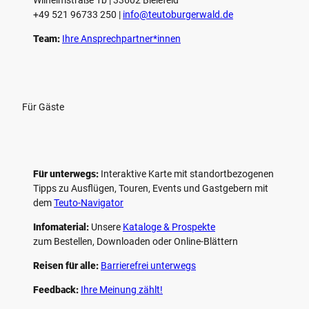
n
+49 521 96733 250 |
­info@teutoburgerwald.de
Team:
Ihre Ansprechpartner*innen
Für Gäste
Für unterwegs:
Interaktive Karte mit standort­bezogenen
Tipps zu Ausflügen, Touren, Events und Gastgebern mit
dem
Teuto-Navigator
Infomaterial:
Unsere
Kataloge & Prospekte
zum Bestellen, Downloaden oder Online-Blättern
Reisen für alle:
Barrierefrei unterwegs
Feedback:
Ihre Meinung zählt!