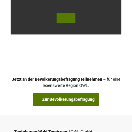
V
i
d
e
o
Jetzt an der Bevölkerungsbefragung teilnehmen
– für eine
a
© Teutoburger Wald Tourismus / P. Gawandtka
© T. Goedeck
lebenswerte Region OWL.
b
s
Zur Bevölkerungsbefragung
p
i
e
l
Teutoburger Wald Tourismus
| ­OWL GmbH