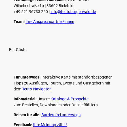
e
Wilhelmstraße 1b | ­33602 Bielefeld
n
+49 521 96733 250 |
­info@teutoburgerwald.de
Team:
Ihre Ansprechpartner*innen
Für Gäste
Für unterwegs:
Interaktive Karte mit standort­bezogenen
Tipps zu Ausflügen, Touren, Events und Gastgebern mit
dem
Teuto-Navigator
Infomaterial:
Unsere
Kataloge & Prospekte
zum Bestellen, Downloaden oder Online-Blättern
Reisen für alle:
Barrierefrei unterwegs
Feedback:
Ihre Meinung zählt!