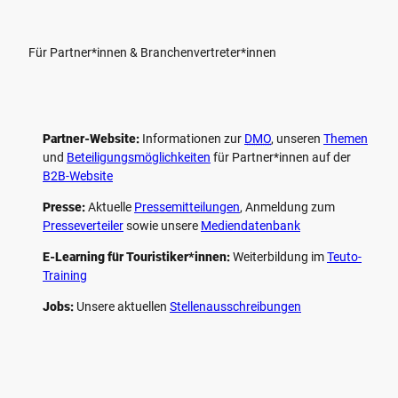
Für Partner*innen & Branchenvertreter*innen
Partner-Website:
Informationen zur
DMO
, unseren ­
Themen
und
Beteiligungs­möglichkeiten
für Partner*innen auf der
B2B-Website
Presse:
Aktuelle
Pressemitteilungen
, Anmeldung zum
Presseverteiler
sowie unsere
Mediendatenbank
E-Learning für Touristiker*innen:
Weiterbildung im
Teuto-
Training
Jobs:
Unsere aktuellen
Stellenausschreibungen
F
P
Y
I
a
i
o
n