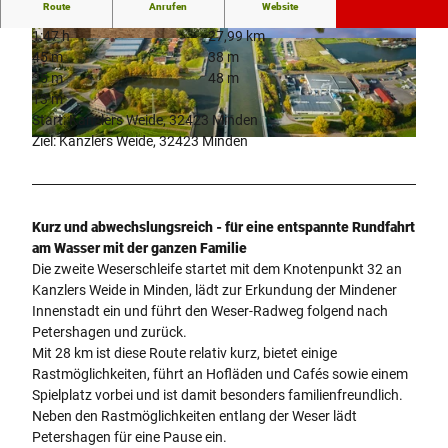
Route
Anrufen
Website
1:47 h
27,99 km
© Teutoburger Wald Tourismus, P. Gawandtka
© Teutoburger Wald Tourismus, P. Gawandtka |
45 m
38 m
CC-BY-SA
35 m
48 m
13 m
Start: Kanzlers Weide, 32423 Minden
Ziel: Kanzlers Weide, 32423 Minden
© Teutoburger Wald Tourismus, J. Motzny
Kurz und abwechslungsreich - für eine entspannte Rundfahrt
am Wasser mit der ganzen Familie
Die zweite Weserschleife startet mit dem Knotenpunkt 32 an
Kanzlers Weide in Minden, lädt zur Erkundung der Mindener
Innenstadt ein und führt den Weser-Radweg folgend nach
Petershagen und zurück.
Mit 28 km ist diese Route relativ kurz, bietet einige
Rastmöglichkeiten, führt an Hofläden und Cafés sowie einem
Spielplatz vorbei und ist damit besonders familienfreundlich.
Neben den Rastmöglichkeiten entlang der Weser lädt
Petershagen für eine Pause ein.