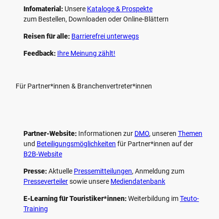
Infomaterial:
Unsere
Kataloge & Prospekte
zum Bestellen, Downloaden oder Online-Blättern
Reisen für alle:
Barrierefrei unterwegs
Feedback:
Ihre Meinung zählt!
Für Partner*innen & Branchenvertreter*innen
Partner-Website:
Informationen zur
DMO
, unseren ­
Themen
und
Beteiligungs­möglichkeiten
für Partner*innen auf der
B2B-Website
Presse:
Aktuelle
Pressemitteilungen
, Anmeldung zum
Presseverteiler
sowie unsere
Mediendatenbank
E-Learning für Touristiker*innen:
Weiterbildung im
Teuto-
Training