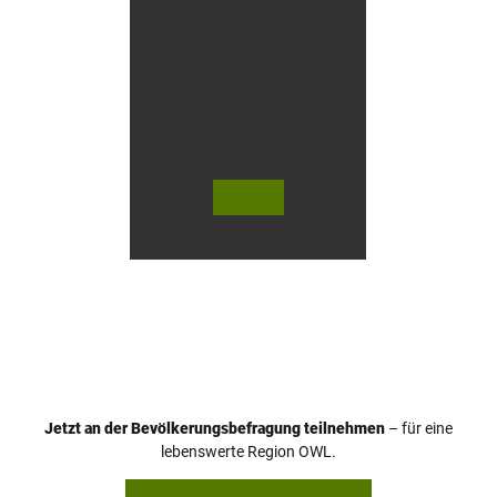
s
e
n
© Te
© Te
utob
utob
urger
urger
Wald
Wald
Touri
Touri
smus
smus
/ D. K
/ D. K
etz
etz
Jetzt an der Bevölkerungsbefragung teilnehmen
– für eine
lebenswerte Region OWL.