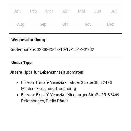
Jan
Feb
Mär
Apr
Mai
Jun
Jul
Aug
Sep
Okt
Nov
Dez
Wegbeschreibung
Knotenpunkte: 32-30-25-24-19-17-15-14-31-32
Unser Tipp
Unsere Tipps für Lebensmittelautomaten:
Eis vom Eiscafé Venezia - Lahder Straße 38, 32423
Minden, Fleischerei Rodenberg
Eis vom Eiscafé Venezia - Nienburger Straße 25, 32469
Petershagen, Berlin Döner