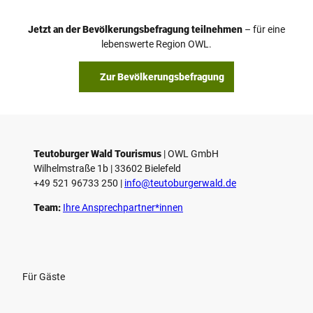
e
o
Jetzt an der Bevölkerungsbefragung teilnehmen
– für eine
a
© Teutoburger Wald Tourismus / P. Gawandtka
© T. Goedeck
lebenswerte Region OWL.
b
s
Zur Bevölkerungsbefragung
p
i
e
l
e
Teutoburger Wald Tourismus
| ­OWL GmbH
Wilhelmstraße 1b | ­33602 Bielefeld
n
+49 521 96733 250 |
­info@teutoburgerwald.de
Team:
Ihre Ansprechpartner*innen
Für Gäste