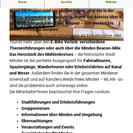
Route
Anrufen
Website
Tourist-Information Minden
Wenn Sie Fragen rund um Minden haben, sind Sie in der
© Stadt Minden |
CC-BY-SA
© Minden Marketing GmbH |
CC-BY-SA
Tourist-Information genau richtig. Von A wie Anreise über S
wie Stadtführungen bis Z wie Zimmer – hier werden Sie
immer freundlich beraten!
Erfahren Sie in der Tourist-Information als Einheimischer oder
Tourist mehr über den
E-Bike Verleih
,
verschiedene
© Stadt Minden |
CC-BY-SA
Themenführungen oder auch über die Minden Beacon-Mile
.
Das Herzstück des Mühlenkreises
– die historische Stadt
Minden ist der perfekte Ausgangsort für
Fahrradtouren,
Spaziergänge, Wandertouren oder Erlebnisfahrten auf Kanal
und Weser
. Außerdem finden Sie In der gesamten Mindener
Innenstadt und auf Kanzlers Weide freies Minden – WLAN - so
sind Sie problemlos auch unterwegs online.
Die Mitarbeiter*innen beantwortet Ihre Fragen rundum:
Stadtführungen und Erlebnisführungen
Gruppenreisen
Informationen über Minden und Umgebung
Übernachtungen
Veranstaltungen und Events