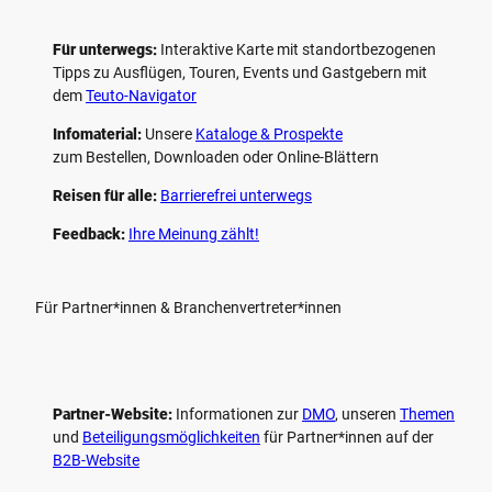
Für unterwegs:
Interaktive Karte mit standort­bezogenen
Tipps zu Ausflügen, Touren, Events und Gastgebern mit
dem
Teuto-Navigator
Infomaterial:
Unsere
Kataloge & Prospekte
zum Bestellen, Downloaden oder Online-Blättern
Reisen für alle:
Barrierefrei unterwegs
Feedback:
Ihre Meinung zählt!
Für Partner*innen & Branchenvertreter*innen
Partner-Website:
Informationen zur
DMO
, unseren ­
Themen
und
Beteiligungs­möglichkeiten
für Partner*innen auf der
B2B-Website