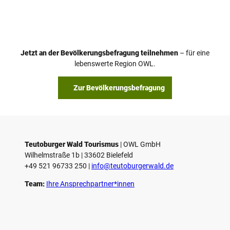
i
d
e
o
Jetzt an der Bevölkerungsbefragung teilnehmen
– für eine
a
© Teutoburger Wald Tourismus / P. Gawandtka
© T. Goedeck
lebenswerte Region OWL.
b
s
Zur Bevölkerungsbefragung
p
i
e
l
e
Teutoburger Wald Tourismus
| ­OWL GmbH
Wilhelmstraße 1b | ­33602 Bielefeld
n
+49 521 96733 250 |
­info@teutoburgerwald.de
Team:
Ihre Ansprechpartner*innen