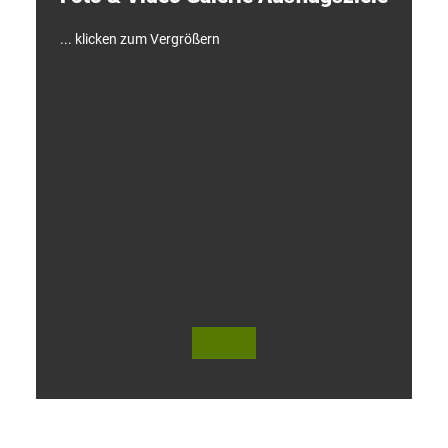
!
... klicken zum Vergrößern
V