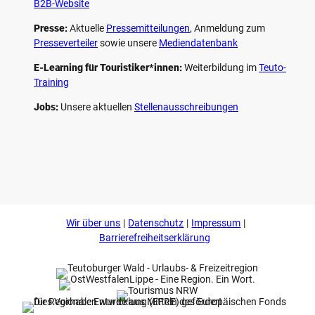
B2B-Website
Presse:
Aktuelle
Pressemitteilungen
, Anmeldung zum
Presseverteiler
sowie unsere
Mediendatenbank
E-Learning für Touristiker*innen:
Weiterbildung im
Teuto-
Training
Jobs:
Unsere aktuellen
Stellenausschreibungen
F
P
Y
I
a
i
o
n
c
n
u
s
e
t
t
t
b
e
u
a
o
r
b
g
Wir über uns
Datenschutz
Impressum
o
e
e
r
k
s
a
Barrierefreiheitserklärung
t
m