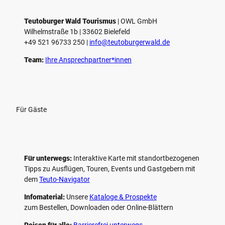
l
e
Teutoburger Wald Tourismus
| ­OWL GmbH
Wilhelmstraße 1b | ­33602 Bielefeld
n
+49 521 96733 250 |
­info@teutoburgerwald.de
Team:
Ihre Ansprechpartner*innen
Für Gäste
Für unterwegs:
Interaktive Karte mit standort­bezogenen
Tipps zu Ausflügen, Touren, Events und Gastgebern mit
dem
Teuto-Navigator
Infomaterial:
Unsere
Kataloge & Prospekte
zum Bestellen, Downloaden oder Online-Blättern
Reisen für alle:
Barrierefrei unterwegs