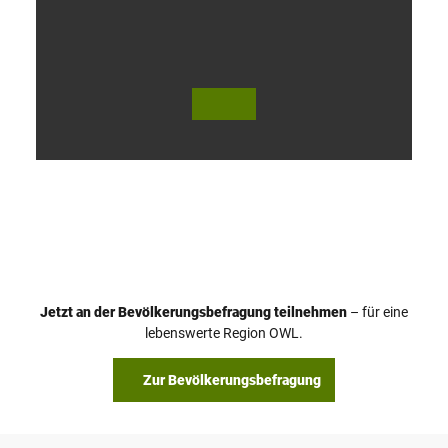
V
i
d
e
o
Jetzt an der Bevölkerungsbefragung teilnehmen
– für eine
a
© Teutoburger Wald Tourismus / P. Gawandtka
© T. Goedeck
lebenswerte Region OWL.
b
s
Zur Bevölkerungsbefragung
p
i
e