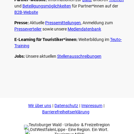
und
Beteiligungs­möglichkeiten
für Partner*innen auf der
B2B-Website
Presse:
Aktuelle
Pressemitteilungen
, Anmeldung zum
Presseverteiler
sowie unsere
Mediendatenbank
E-Learning für Touristiker*innen:
Weiterbildung im
Teuto-
Training
Jobs:
Unsere aktuellen
Stellenausschreibungen
F
P
Y
I
a
i
o
n
c
n
u
s
e
t
t
t
b
e
u
a
o
r
b
g
Wir über uns
Datenschutz
Impressum
o
e
e
r
k
s
a
Barrierefreiheitserklärung
t
m