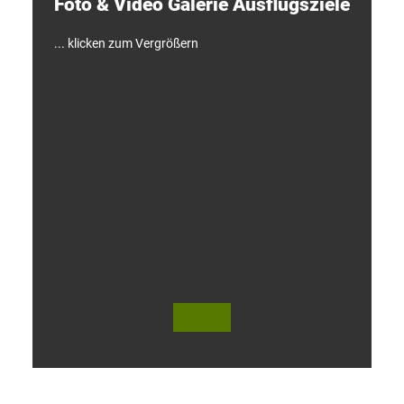
Foto & Video ­Galerie ­Ausflugsziele
!
... klicken zum Vergrößern