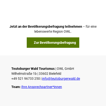
V
i
d
e
o
Jetzt an der Bevölkerungsbefragung teilnehmen
– für eine
a
© Teutoburger Wald Tourismus / P. Gawandtka
© T. Goedeck
lebenswerte Region OWL.
b
s
Zur Bevölkerungsbefragung
p
i
e
l
e
Teutoburger Wald Tourismus
| ­OWL GmbH
Wilhelmstraße 1b | ­33602 Bielefeld
n
+49 521 96733 250 |
­info@teutoburgerwald.de
Team:
Ihre Ansprechpartner*innen