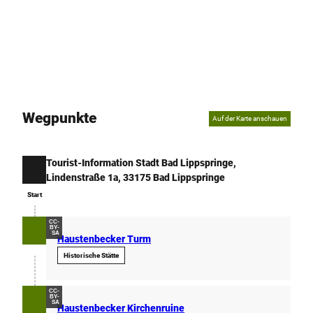
Wegpunkte
Auf der Karte anschauen
Tourist-Information Stadt Bad Lippspringe,
Start
Lindenstraße 1a, 33175 Bad Lippspringe
Start
CC-
BY-
SA
Haustenbecker Turm
Historische Stätte
CC-
BY-
SA
Haustenbecker Kirchenruine