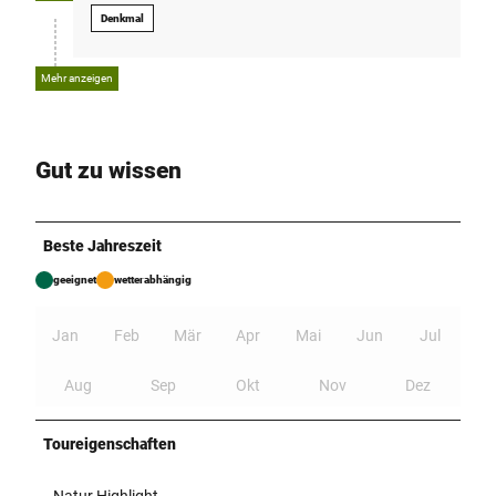
Denkmal
Mehr anzeigen
Gut zu wissen
Beste Jahreszeit
geeignet
wetterabhängig
Jan
Feb
Mär
Apr
Mai
Jun
Jul
Aug
Sep
Okt
Nov
Dez
Toureigenschaften
Natur Highlight