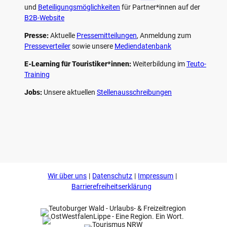
und
Beteiligungs­möglichkeiten
für Partner*innen auf der
B2B-Website
Presse:
Aktuelle
Pressemitteilungen
, Anmeldung zum
Presseverteiler
sowie unsere
Mediendatenbank
E-Learning für Touristiker*innen:
Weiterbildung im
Teuto-
Training
Jobs:
Unsere aktuellen
Stellenausschreibungen
F
P
Y
I
a
i
o
n
c
n
u
s
e
t
t
t
b
e
u
a
o
r
b
g
Wir über uns
Datenschutz
Impressum
o
e
e
r
k
s
a
Barrierefreiheitserklärung
t
m