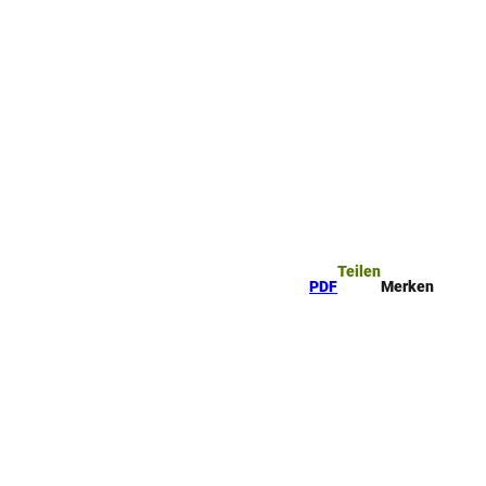
ttel
che
Teilen
PDF
Merken