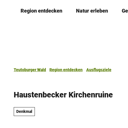
Z
Region entdecken
Natur erleben
Ge
u
m
I
n
h
a
l
t
Teutoburger Wald
Region entdecken
Ausflugsziele
Haustenbecker Kirchenruine
Denkmal