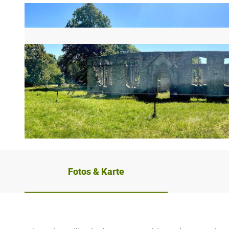
© Niklas Hecker, Gemeinde Schlangen |
CC-BY-SA
Fotos & Karte