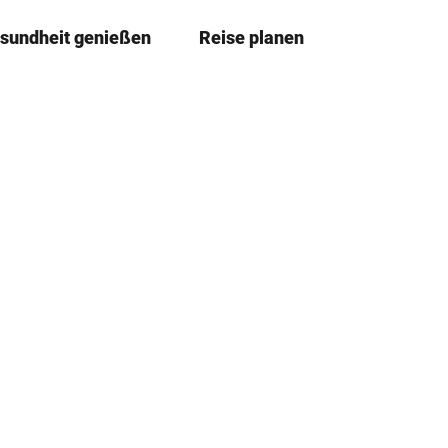
sundheit genießen
Reise planen
T
Merkze
Su
e
i
l
e
n