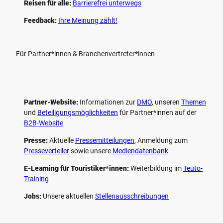
Reisen für alle:
Barrierefrei unterwegs
Feedback:
Ihre Meinung zählt!
Für Partner*innen & Branchenvertreter*innen
Partner-Website:
Informationen zur
DMO
, unseren ­
Themen
und
Beteiligungs­möglichkeiten
für Partner*innen auf der
B2B-Website
Presse:
Aktuelle
Pressemitteilungen
, Anmeldung zum
Presseverteiler
sowie unsere
Mediendatenbank
E-Learning für Touristiker*innen:
Weiterbildung im
Teuto-
Training
Jobs:
Unsere aktuellen
Stellenausschreibungen