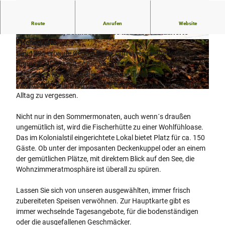
V
Inmitten des Kurwaldes von Bad Lippspringe, von üppigem
Route
Anrufen
Website
i
Grün umgeben, befindet sich die liebevoll restaurierte
Fischerhütte.
d
© Tobias Vorwerk |
CC-BY-SA
© Tobias Vorwerk
Das 1895 erbaute Gebäude, in Form eines reetgedeckten
e
Rondells, glänzt mit seiner Sonnenterrasse. Von einer
o
magischen Ruhe umgeben, bietet sie die besten
a
Voraussetzungen, um die Seele baumeln zu lassen und den
b
© Copyright for fallback preview image
Alltag zu vergessen.
s
p
Nicht nur in den Sommermonaten, auch wenn´s draußen
ungemütlich ist, wird die Fischerhütte zu einer Wohlfühloase.
i
Das im Kolonialstil eingerichtete Lokal bietet Platz für ca. 150
e
Gäste. Ob unter der imposanten Deckenkuppel oder an einem
l
der gemütlichen Plätze, mit direktem Blick auf den See, die
e
Wohnzimmeratmosphäre ist überall zu spüren.
n
Lassen Sie sich von unseren ausgewählten, immer frisch
zubereiteten Speisen verwöhnen. Zur Hauptkarte gibt es
immer wechselnde Tagesangebote, für die bodenständigen
oder die ausgefallenen Geschmäcker.