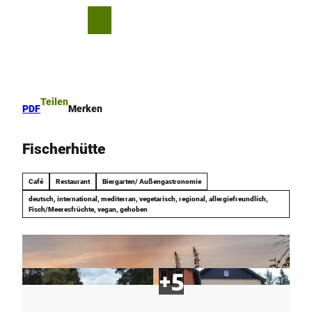
Z
u
T
Merkzettel
Suche
Menü
m
e
I
i
n
l
h
e
a
n
Teilen
PDF
Merken
l
t
Fischerhütte
Café
Restaurant
Biergarten/ Außengastronomie
deutsch, international, mediterran, vegetarisch, regional, allergiefreundlich,
Fisch/Meeresfrüchte, vegan, gehoben