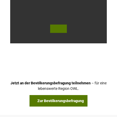
o
h
© Te
© Te
utob
utob
urger
urger
Wald
Wald
Touri
Touri
smus
smus
/ D. K
/ D. K
etz
etz
Jetzt an der Bevölkerungsbefragung teilnehmen
– für eine
lebenswerte Region OWL.
Zur Bevölkerungsbefragung