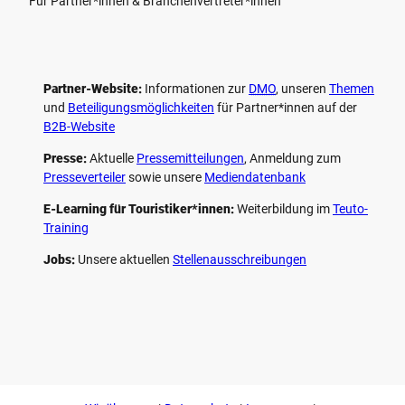
Für Partner*innen & Branchenvertreter*innen
Partner-Website:
Informationen zur
DMO
, unseren ­
Themen
und
Beteiligungs­möglichkeiten
für Partner*innen auf der
B2B-Website
Presse:
Aktuelle
Pressemitteilungen
, Anmeldung zum
Presseverteiler
sowie unsere
Mediendatenbank
E-Learning für Touristiker*innen:
Weiterbildung im
Teuto-
Training
Jobs:
Unsere aktuellen
Stellenausschreibungen
F
P
Y
I
a
i
o
n
c
n
u
s
e
t
t
t
b
e
u
a
o
r
b
g