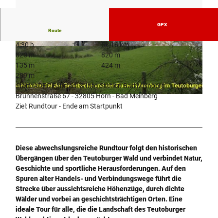
GPX
Route
4:30 h
58,16 km
© Manfred Wiehenkamp, HAVERGOH Hotel - H
© Manfred Wiehenkamp, HAVERGOH Hotel - H
820 m
820 m
-BM |
CC-BY-SA
-BM |
CC-BY-SA
135 m
424 m
289 m
Start: ADFC Fahrrad- & Info-Station Bad Meinberg -
Brunnenstraße 67 - 32805 Horn - Bad Meinberg
© Manfred Wiehenkamp, HAVERGOH Hotel - H-BM |
CC-BY-SA
Ziel: Rundtour - Ende am Startpunkt
Diese abwechslungsreiche Rundtour folgt den historischen
Übergängen über den Teutoburger Wald und verbindet Natur,
Geschichte und sportliche Herausforderungen. Auf den
Spuren alter Handels- und Verbindungswege führt die
Strecke über aussichtsreiche Höhenzüge, durch dichte
Wälder und vorbei an geschichtsträchtigen Orten. Eine
ideale Tour für alle, die die Landschaft des Teutoburger