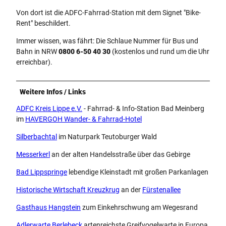
Von dort ist die ADFC-Fahrrad-Station mit dem Signet "Bike-
Rent" beschildert.
Immer wissen, was fährt: Die Schlaue Nummer für Bus und
Bahn in NRW
0800 6-50 40 30
(kostenlos und rund um die Uhr
erreichbar).
Weitere Infos / Links
ADFC Kreis Lippe e.V.
- Fahrrad- & Info-Station Bad Meinberg
im
HAVERGOH Wander- & Fahrrad-Hotel
Silberbachtal
im Naturpark Teutoburger Wald
Messerkerl
an der alten Handelsstraße über das Gebirge
Bad Lippspringe
lebendige Kleinstadt mit großen Parkanlagen
Historische Wirtschaft Kreuzkrug
an der
Fürstenallee
Gasthaus Hangstein
zum Einkehrschwung am Wegesrand
Adlerwarte Berlebeck
artenreichste Greifvogelwarte in Europa