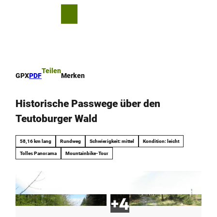
Z
u
T
Merkzettel
Suche
Menü
m
e
I
i
n
l
h
e
a
n
Teilen
GPX
PDF
Merken
l
t
Historische Passwege über den
Teutoburger Wald
58,16 km lang
Rundweg
Schwierigkeit: mittel
Kondition: leicht
Tolles Panorama
Mountainbike-Tour