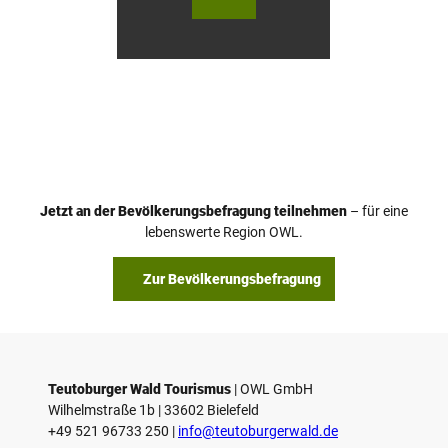
urger
urger
Wald
Wald
Touri
Touri
smus
smus
/ D. K
/ D. K
etz
etz
Jetzt an der Bevölkerungsbefragung teilnehmen
– für eine
lebenswerte Region OWL.
Zur Bevölkerungsbefragung
Teutoburger Wald Tourismus
| ­OWL GmbH
Wilhelmstraße 1b | ­33602 Bielefeld
+49 521 96733 250 |
­info@teutoburgerwald.de