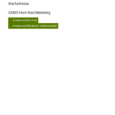
Startadresse
32805
Horn-Bad Meinberg
Anreise mit dem Auto
Anreise mit öffentlichen Verkehrsmitteln
Tipp