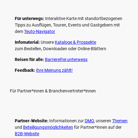
Für unterwegs:
Interaktive Karte mit standort­bezogenen
Tipps zu Ausflügen, Touren, Events und Gastgebern mit
dem
Teuto-Navigator
Infomaterial:
Unsere
Kataloge & Prospekte
zum Bestellen, Downloaden oder Online-Blättern
Reisen für alle:
Barrierefrei unterwegs
Feedback:
Ihre Meinung zählt!
Für Partner*innen & Branchenvertreter*innen
Partner-Website:
Informationen zur
DMO
, unseren ­
Themen
und
Beteiligungs­möglichkeiten
für Partner*innen auf der
B2B-Website