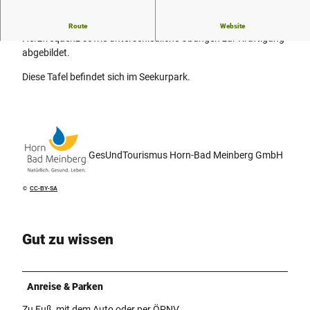
Auf dieser Tafel sind Anleitungen zur richtige Messung der
Route
Website
Herzfrequenz sowie unterschiedliche Übungen zur Kräftigung
abgebildet.
Diese Tafel befindet sich im Seekurpark.
GesUndTourismus Horn-Bad Meinberg GmbH
©
CC-BY-SA
Gut zu wissen
Anreise & Parken
Zu Fuß, mit dem Auto oder per ÖPNV.