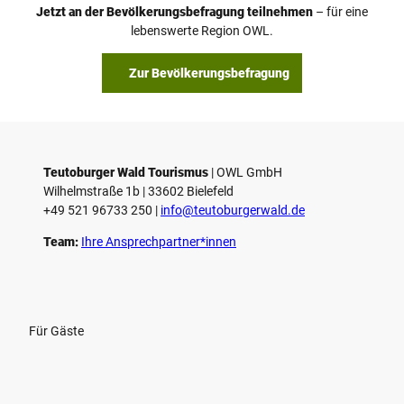
o
Jetzt an der Bevölkerungsbefragung teilnehmen
– für eine
a
© Teutoburger Wald Tourismus / P. Gawandtka
© T. Goedeck
lebenswerte Region OWL.
b
s
Zur Bevölkerungsbefragung
p
i
e
l
e
Teutoburger Wald Tourismus
| ­OWL GmbH
Wilhelmstraße 1b | ­33602 Bielefeld
n
+49 521 96733 250 |
­info@teutoburgerwald.de
Team:
Ihre Ansprechpartner*innen
Für Gäste