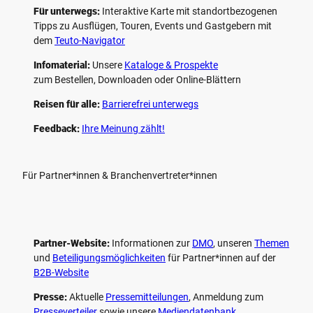
Für unterwegs:
Interaktive Karte mit standort­bezogenen
Tipps zu Ausflügen, Touren, Events und Gastgebern mit
dem
Teuto-Navigator
Infomaterial:
Unsere
Kataloge & Prospekte
zum Bestellen, Downloaden oder Online-Blättern
Reisen für alle:
Barrierefrei unterwegs
Feedback:
Ihre Meinung zählt!
Für Partner*innen & Branchenvertreter*innen
Partner-Website:
Informationen zur
DMO
, unseren ­
Themen
und
Beteiligungs­möglichkeiten
für Partner*innen auf der
B2B-Website
Presse:
Aktuelle
Pressemitteilungen
, Anmeldung zum
Presseverteiler
sowie unsere
Mediendatenbank