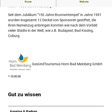
Der Kanalzierdeckel ist aus Messing gefertigt und hat das
Route
Website
Motiv "1000 Jahre Meinberg".
Seit dem Jubiläum "150 Jahre Brunnentempel" in Jahre 1991
wurden insgesamt 12 Deckel von Sponsoren gestiftet, die
ihren Namenzug anbringen konnten wie nach dem Vorbild
vieler Städte in der Welt, wie z.B. Budapest, Bad Kissing,
Coburg.
GesUndTourismus Horn-Bad Meinberg GmbH
©
CC-BY-SA
Gut zu wissen
Anreise & Parken