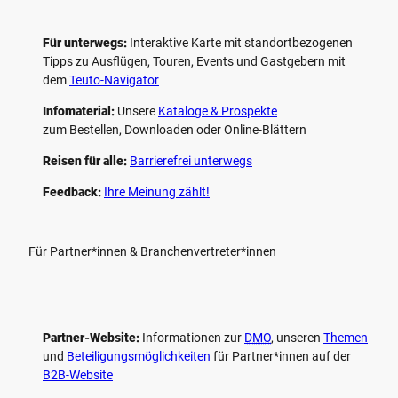
Für unterwegs:
Interaktive Karte mit standort­bezogenen
Tipps zu Ausflügen, Touren, Events und Gastgebern mit
dem
Teuto-Navigator
Infomaterial:
Unsere
Kataloge & Prospekte
zum Bestellen, Downloaden oder Online-Blättern
Reisen für alle:
Barrierefrei unterwegs
Feedback:
Ihre Meinung zählt!
Für Partner*innen & Branchenvertreter*innen
Partner-Website:
Informationen zur
DMO
, unseren ­
Themen
und
Beteiligungs­möglichkeiten
für Partner*innen auf der
B2B-Website