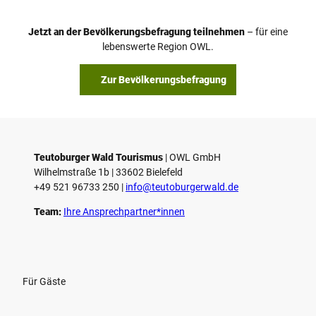
e
o
Jetzt an der Bevölkerungsbefragung teilnehmen
– für eine
a
© Teutoburger Wald Tourismus / P. Gawandtka
© T. Goedeck
lebenswerte Region OWL.
b
s
Zur Bevölkerungsbefragung
p
i
e
l
e
Teutoburger Wald Tourismus
| ­OWL GmbH
Wilhelmstraße 1b | ­33602 Bielefeld
n
+49 521 96733 250 |
­info@teutoburgerwald.de
Team:
Ihre Ansprechpartner*innen
Für Gäste