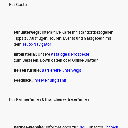
Für Gäste
Für unterwegs:
Interaktive Karte mit standort­bezogenen
Tipps zu Ausflügen, Touren, Events und Gastgebern mit
dem
Teuto-Navigator
Infomaterial:
Unsere
Kataloge & Prospekte
zum Bestellen, Downloaden oder Online-Blättern
Reisen für alle:
Barrierefrei unterwegs
Feedback:
Ihre Meinung zählt!
Für Partner*innen & Branchenvertreter*innen
Partner-Website:
Informationen zur
DMO
, unseren ­
Themen