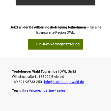
nber
tz
g, D.
Ketz
Jetzt an der Bevölkerungsbefragung teilnehmen
– für eine
lebenswerte Region OWL.
Zur Bevölkerungsbefragung
Teutoburger Wald Tourismus
| ­OWL GmbH
Wilhelmstraße 1b | ­33602 Bielefeld
+49 521 96733 250 |
­info@teutoburgerwald.de
Team:
Ihre Ansprechpartner*innen