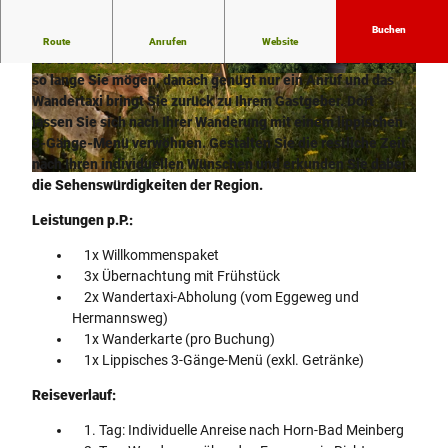
Buchen
Werden Sie zum teutonischen Gipfelstürmer und genießen
Route
Anrufen
Website
Sie die wundervolle Landschaft.
Wandern Sie ohne Zeitdruck
so lange Sie mögen, danach genügt nur ein Anruf und das
© Teutoburger Wald Tourismus, Tourismus NR
© Teutoburger Wald Tourismus, D. Ketz
W e. V.
Wandertaxi bringt Sie zurück zu Ihrem Gastgeber. Dort
lassen Sie sich nach Ihrer Wanderung mit einem lippischen
3-Gänge-Menü verwöhnen. Gestalten Sie die restliche Zeit
nach Ihren individuellen Wünschen und erkunden Sie dabei
© GesUndTourismus Horn-Bad Meinberg GmbH
die Sehenswürdigkeiten der Region.
Leistungen p.P.:
1x Willkommenspaket
3x Übernachtung mit Frühstück
2x Wandertaxi-Abholung (vom Eggeweg und
Hermannsweg)
1x Wanderkarte (pro Buchung)
1x Lippisches 3-Gänge-Menü (exkl. Getränke)
Reiseverlauf:
1. Tag: Individuelle Anreise nach Horn-Bad Meinberg