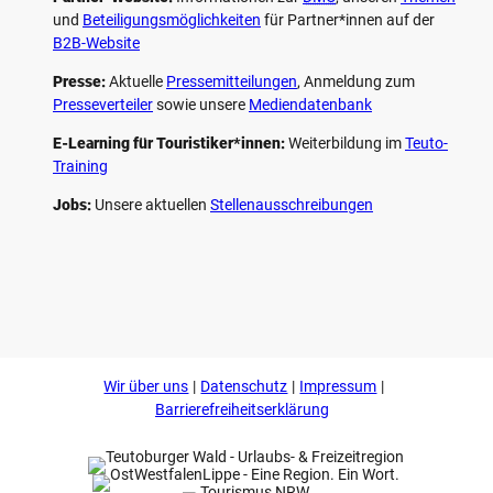
und
Beteiligungs­möglichkeiten
für Partner*innen auf der
B2B-Website
Presse:
Aktuelle
Pressemitteilungen
, Anmeldung zum
Presseverteiler
sowie unsere
Mediendatenbank
E-Learning für Touristiker*innen:
Weiterbildung im
Teuto-
Training
Jobs:
Unsere aktuellen
Stellenausschreibungen
F
P
Y
I
a
i
o
n
c
n
u
s
e
t
t
t
b
e
u
a
o
r
b
g
Wir über uns
Datenschutz
Impressum
o
e
e
r
k
s
a
Barrierefreiheitserklärung
t
m