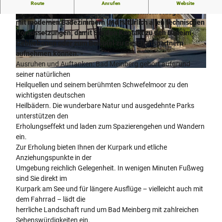
Hier erwarten Sie gemütlich eingerichtete Zimmer, in denen
Route
Anrufen
Website
Sie sich wohl fühlen und entspannen können. Ausgestattet
mit modernen Badezimmern und natürlich allen technischen
A
© Gästehaus am Kurpark, Günter Cramer |
CC-BY-SA
Voraussetzungen, damit Sie den Kontakt zu den Daheim-
m
Gebliebenen oder zum Beispiel zu Geschäftspartnern
b
aufnehmen können. -
i
Ausruhen und Auftanken: Bad Meinberg gehört aufgrund
e
© Gästehaus am Kurpark, Günter Cramer |
CC-BY-SA
seiner natürlichen
n
Heilquellen und seinem berühmten Schwefelmoor zu den
t
wichtigsten deutschen
e
Heilbädern. Die wunderbare Natur und ausgedehnte Parks
unterstützen den
Erholungseffekt und laden zum Spazierengehen und Wandern
ein.
Zur Erholung bieten Ihnen der Kurpark und etliche
Anziehungspunkte in der
Umgebung reichlich Gelegenheit. In wenigen Minuten Fußweg
sind Sie direkt im
Kurpark am See und für längere Ausflüge – vielleicht auch mit
dem Fahrrad – lädt die
herrliche Landschaft rund um Bad Meinberg mit zahlreichen
Sehenswürdigkeiten ein.