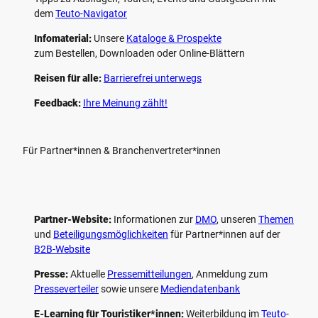
dem
Teuto-Navigator
Infomaterial:
Unsere
Kataloge & Prospekte
zum Bestellen, Downloaden oder Online-Blättern
Reisen für alle:
Barrierefrei unterwegs
Feedback:
Ihre Meinung zählt!
Für Partner*innen & Branchenvertreter*innen
Partner-Website:
Informationen zur
DMO
, unseren ­
Themen
und
Beteiligungs­möglichkeiten
für Partner*innen auf der
B2B-Website
Presse:
Aktuelle
Pressemitteilungen
, Anmeldung zum
Presseverteiler
sowie unsere
Mediendatenbank
E-Learning für Touristiker*innen:
Weiterbildung im
Teuto-