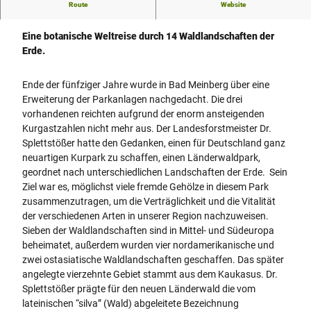
Route
Website
Länderwaldpark Silvaticum Bad Meinberg
Eine botanische Weltreise durch 14 Waldlandschaften der
Erde.
Ende der fünfziger Jahre wurde in Bad Meinberg über eine
Erweiterung der Parkanlagen nachgedacht. Die drei
vorhandenen reichten aufgrund der enorm ansteigenden
Kurgastzahlen nicht mehr aus. Der Landesforstmeister Dr.
Splettstößer hatte den Gedanken, einen für Deutschland ganz
neuartigen Kurpark zu schaffen, einen Länderwaldpark,
geordnet nach unterschiedlichen Landschaften der Erde. Sein
Ziel war es, möglichst viele fremde Gehölze in diesem Park
zusammenzutragen, um die Verträglichkeit und die Vitalität
der verschiedenen Arten in unserer Region nachzuweisen.
Sieben der Waldlandschaften sind in Mittel- und Südeuropa
beheimatet, außerdem wurden vier nordamerikanische und
zwei ostasiatische Waldlandschaften geschaffen. Das später
angelegte vierzehnte Gebiet stammt aus dem Kaukasus. Dr.
Splettstößer prägte für den neuen Länderwald die vom
lateinischen “silva” (Wald) abgeleitete Bezeichnung