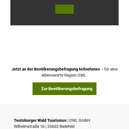
V
i
d
e
o
Jetzt an der Bevölkerungsbefragung teilnehmen
– für eine
a
© Teutoburger Wald Tourismus / P. Gawandtka
© T. Goedeck
lebenswerte Region OWL.
b
s
Zur Bevölkerungsbefragung
p
i
e
l
e
Teutoburger Wald Tourismus
| ­OWL GmbH
Wilhelmstraße 1b | ­33602 Bielefeld
n