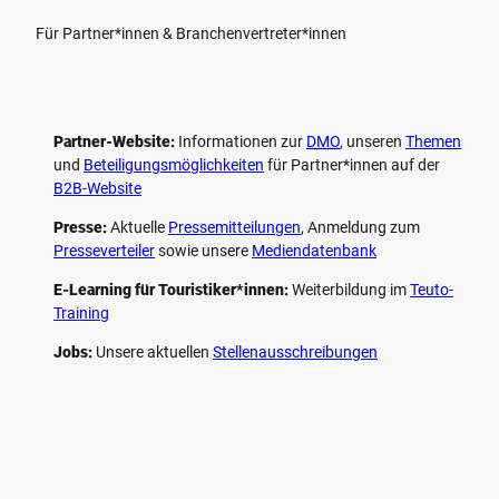
Für Partner*innen & Branchenvertreter*innen
Partner-Website:
Informationen zur
DMO
, unseren ­
Themen
und
Beteiligungs­möglichkeiten
für Partner*innen auf der
B2B-Website
Presse:
Aktuelle
Pressemitteilungen
, Anmeldung zum
Presseverteiler
sowie unsere
Mediendatenbank
E-Learning für Touristiker*innen:
Weiterbildung im
Teuto-
Training
Jobs:
Unsere aktuellen
Stellenausschreibungen
F
P
Y
I
a
i
o
n
c
n
u
s
e
t
t
t