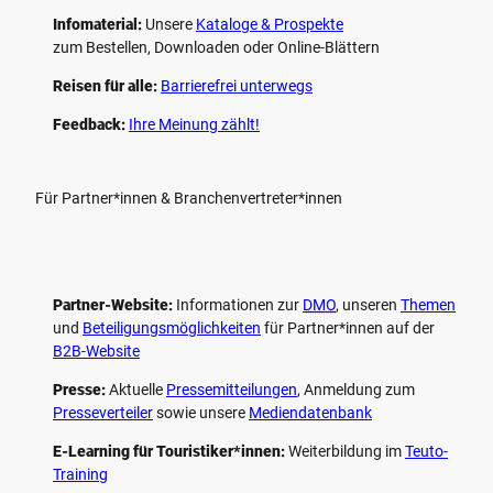
Infomaterial:
Unsere
Kataloge & Prospekte
zum Bestellen, Downloaden oder Online-Blättern
Reisen für alle:
Barrierefrei unterwegs
Feedback:
Ihre Meinung zählt!
Für Partner*innen & Branchenvertreter*innen
Partner-Website:
Informationen zur
DMO
, unseren ­
Themen
und
Beteiligungs­möglichkeiten
für Partner*innen auf der
B2B-Website
Presse:
Aktuelle
Pressemitteilungen
, Anmeldung zum
Presseverteiler
sowie unsere
Mediendatenbank
E-Learning für Touristiker*innen:
Weiterbildung im
Teuto-
Training