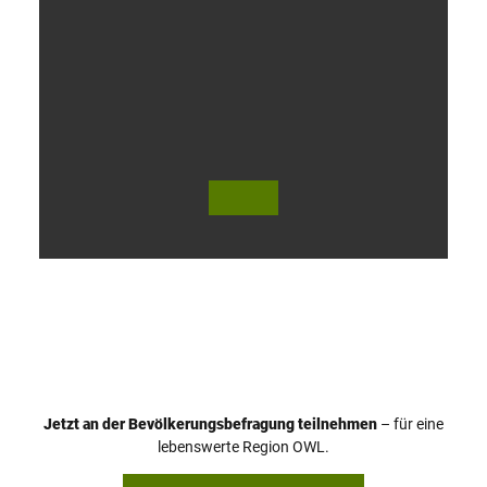
V
i
d
e
o
Jetzt an der Bevölkerungsbefragung teilnehmen
– für eine
a
© Teutoburger Wald Tourismus / P. Gawandtka
© T. Goedeck
lebenswerte Region OWL.
b