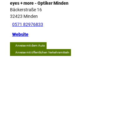
eyes + more - Optiker Minden
Bäckerstraße 16
32423
Minden
0571 82976833
Website
Anreise mit dem Auto
Anreise mit öffentlichen Verkehrsmitteln