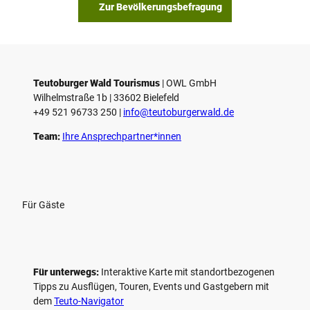
s
Zur Bevölkerungsbefragung
p
i
e
l
e
Teutoburger Wald Tourismus
| ­OWL GmbH
Wilhelmstraße 1b | ­33602 Bielefeld
n
+49 521 96733 250 |
­info@teutoburgerwald.de
Team:
Ihre Ansprechpartner*innen
Für Gäste
Für unterwegs:
Interaktive Karte mit standort­bezogenen
Tipps zu Ausflügen, Touren, Events und Gastgebern mit
dem
Teuto-Navigator