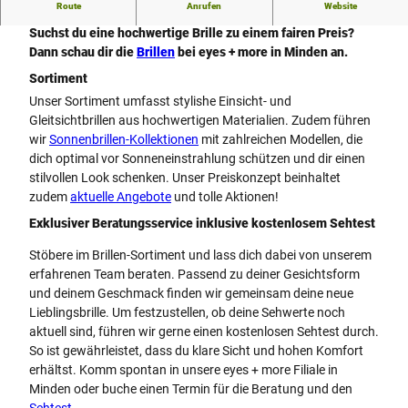
Route
Anrufen
Website
eyes + more - Optiker in Minden
Suchst du eine hochwertige Brille zu einem fairen Preis?
Dann schau dir die
Brillen
bei eyes + more in Minden an.
Sortiment
Unser Sortiment umfasst stylishe Einsicht- und
Gleitsichtbrillen aus hochwertigen Materialien. Zudem führen
wir
Sonnenbrillen-Kollektionen
mit zahlreichen Modellen, die
dich optimal vor Sonneneinstrahlung schützen und dir einen
stilvollen Look schenken. Unser Preiskonzept beinhaltet
zudem
aktuelle Angebote
und tolle Aktionen!
Exklusiver Beratungsservice inklusive kostenlosem Sehtest
Stöbere im Brillen-Sortiment und lass dich dabei von unserem
erfahrenen Team beraten. Passend zu deiner Gesichtsform
und deinem Geschmack finden wir gemeinsam deine neue
Lieblingsbrille. Um festzustellen, ob deine Sehwerte noch
aktuell sind, führen wir gerne einen kostenlosen Sehtest durch.
So ist gewährleistet, dass du klare Sicht und hohen Komfort
erhältst. Komm spontan in unsere eyes + more Filiale in
Minden oder buche einen Termin für die Beratung und den
Sehtest
.