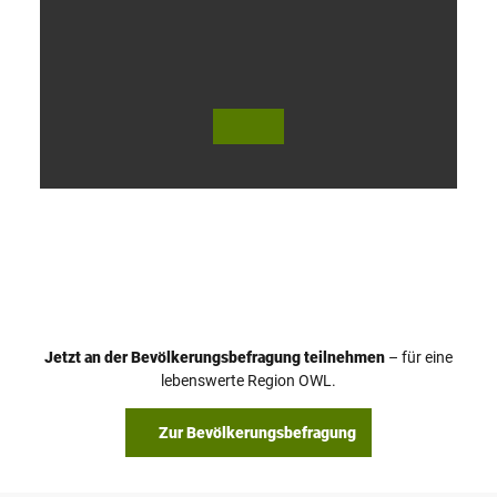
V
i
d
e
o
Jetzt an der Bevölkerungsbefragung teilnehmen
– für eine
a
© Teutoburger Wald Tourismus / P. Gawandtka
© T. Goedeck
lebenswerte Region OWL.
b
s
Zur Bevölkerungsbefragung
p
i