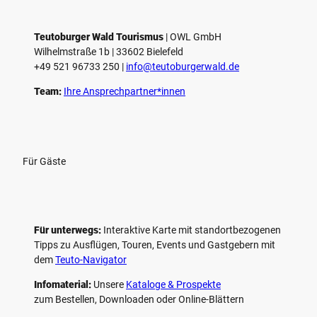
e
l
e
Teutoburger Wald Tourismus
| ­OWL GmbH
Wilhelmstraße 1b | ­33602 Bielefeld
n
+49 521 96733 250 |
­info@teutoburgerwald.de
Team:
Ihre Ansprechpartner*innen
Für Gäste
Für unterwegs:
Interaktive Karte mit standort­bezogenen
Tipps zu Ausflügen, Touren, Events und Gastgebern mit
dem
Teuto-Navigator
Infomaterial:
Unsere
Kataloge & Prospekte
zum Bestellen, Downloaden oder Online-Blättern