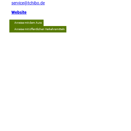
service@tchibo.de
Website
Anreise mit dem Auto
Anreise mit öffentlichen Verkehrsmitteln
Tipp