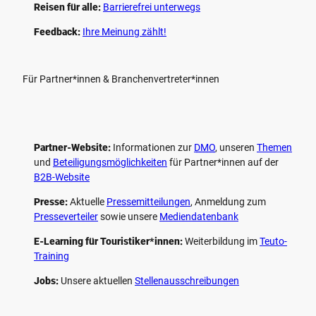
Reisen für alle:
Barrierefrei unterwegs
Feedback:
Ihre Meinung zählt!
Für Partner*innen & Branchenvertreter*innen
Partner-Website:
Informationen zur
DMO
, unseren ­
Themen
und
Beteiligungs­möglichkeiten
für Partner*innen auf der
B2B-Website
Presse:
Aktuelle
Pressemitteilungen
, Anmeldung zum
Presseverteiler
sowie unsere
Mediendatenbank
E-Learning für Touristiker*innen:
Weiterbildung im
Teuto-
Training
Jobs:
Unsere aktuellen
Stellenausschreibungen