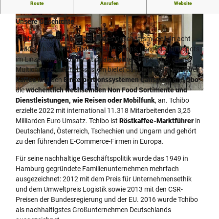
Route
Anrufen
Website
Tchibo
Unsere Geschichte
Tchibo steht für ein einzigartiges Geschäftsmodell. In acht
Ländern betreibt Tchibo rund 900 Shops, über 24.300 Depots
im Einzelhandel sowie nationale Online-Shops. Über dieses
Multichannel-Vertriebssystem bietet das Unternehmen neben
© Minden Marketing GmbH |
CC-BY-SA
Kaffee
und den
Einzelportionssystemen Cafissimo
und
Qbo
die
wöchentlich wechselnden Non Food Sortimente und
© Minden Marketing GmbH |
CC-BY-SA
Dienstleistungen, wie Reisen oder Mobilfunk
, an. Tchibo
erzielte 2022 mit international 11.318 Mitarbeitenden 3,25
Milliarden Euro Umsatz. Tchibo ist
Röstkaffee-Marktführer
in
Deutschland, Österreich, Tschechien und Ungarn und gehört
zu den führenden E-Commerce-Firmen in Europa.
Für seine nachhaltige Geschäftspolitik wurde das 1949 in
Hamburg gegründete Familienunternehmen mehrfach
ausgezeichnet: 2012 mit dem Preis für Unternehmensethik
und dem Umweltpreis Logistik sowie 2013 mit den CSR-
Preisen der Bundesregierung und der EU. 2016 wurde Tchibo
als nachhaltigstes Großunternehmen Deutschlands