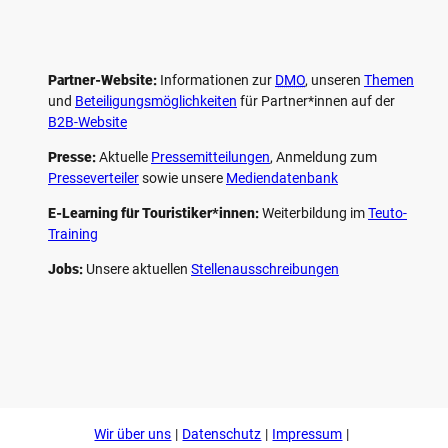
Partner-Website:
Informationen zur
DMO
, unseren ­
Themen
und
Beteiligungs­möglichkeiten
für Partner*innen auf der
B2B-Website
Presse:
Aktuelle
Pressemitteilungen
, Anmeldung zum
Presseverteiler
sowie unsere
Mediendatenbank
E-Learning für Touristiker*innen:
Weiterbildung im
Teuto-
Training
Jobs:
Unsere aktuellen
Stellenausschreibungen
F
P
Y
I
a
i
o
n
c
n
u
s
e
t
t
t
b
e
u
a
o
r
b
g
Wir über uns
Datenschutz
Impressum
o
e
e
r