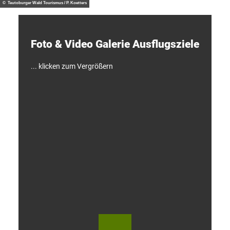
d
© Teutoburger Wald Tourismus / P. Koetters
e
c
k
e
Foto & Video ­Galerie ­Ausflugsziele
n
!
... klicken zum Vergrößern