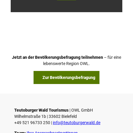
V
i
d
e
o
Jetzt an der Bevölkerungsbefragung teilnehmen
– für eine
a
© Teutoburger Wald Tourismus / P. Gawandtka
© T. Goedeck
lebenswerte Region OWL.
b
s
Zur Bevölkerungsbefragung
p
i
e
l
e
Teutoburger Wald Tourismus
| ­OWL GmbH
Wilhelmstraße 1b | ­33602 Bielefeld
n
+49 521 96733 250 |
­info@teutoburgerwald.de
Team:
Ihre Ansprechpartner*innen