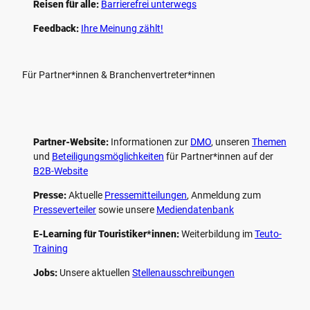
Reisen für alle:
Barrierefrei unterwegs
Feedback:
Ihre Meinung zählt!
Für Partner*innen & Branchenvertreter*innen
Partner-Website:
Informationen zur
DMO
, unseren ­
Themen
und
Beteiligungs­möglichkeiten
für Partner*innen auf der
B2B-Website
Presse:
Aktuelle
Pressemitteilungen
, Anmeldung zum
Presseverteiler
sowie unsere
Mediendatenbank
E-Learning für Touristiker*innen:
Weiterbildung im
Teuto-
Training
Jobs:
Unsere aktuellen
Stellenausschreibungen