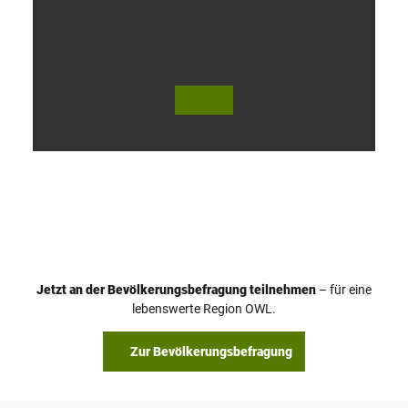
V
i
d
e
o
Jetzt an der Bevölkerungsbefragung teilnehmen
– für eine
a
© Teutoburger Wald Tourismus / P. Gawandtka
© T. Goedeck
lebenswerte Region OWL.
b
s
Zur Bevölkerungsbefragung
p
i