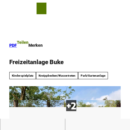
Z
u
T
Merkzettel
Suche
Menü
m
e
I
i
n
l
h
e
a
n
Teilen
PDF
Merken
l
t
Freizeitanlage Buke
Kinderspielplatz
Kneippbecken/Wassertreten
Park/Gartenanlage