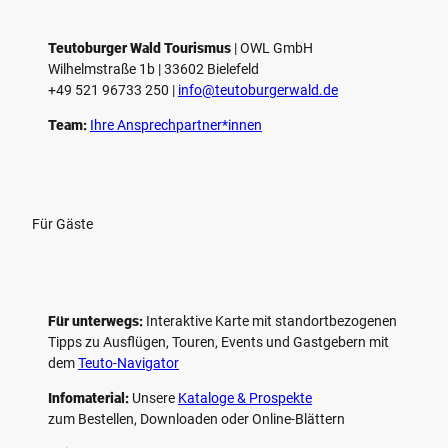
e
l
e
Teutoburger Wald Tourismus
| ­OWL GmbH
Wilhelmstraße 1b | ­33602 Bielefeld
n
+49 521 96733 250 |
­info@teutoburgerwald.de
Team:
Ihre Ansprechpartner*innen
Für Gäste
Für unterwegs:
Interaktive Karte mit standort­bezogenen
Tipps zu Ausflügen, Touren, Events und Gastgebern mit
dem
Teuto-Navigator
Infomaterial:
Unsere
Kataloge & Prospekte
zum Bestellen, Downloaden oder Online-Blättern