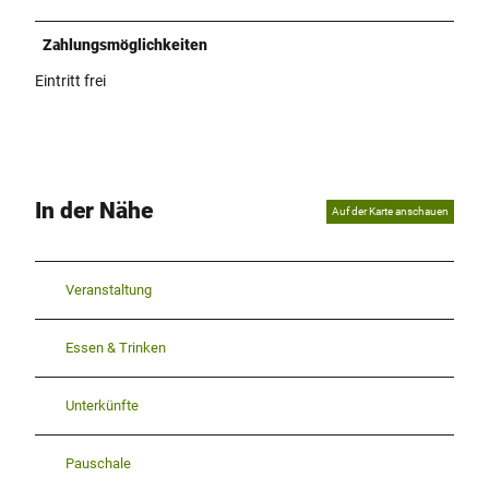
.
j
Zahlungsmöglichkeiten
p
g
Eintritt frei
In der Nähe
Auf der Karte anschauen
Veranstaltung
Essen & Trinken
Unterkünfte
Pauschale