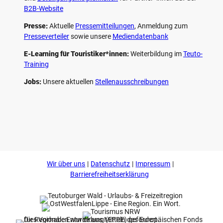
B2B-Website
Presse:
Aktuelle
Pressemitteilungen
, Anmeldung zum
Presseverteiler
sowie unsere
Mediendatenbank
E-Learning für Touristiker*innen:
Weiterbildung im
Teuto-
Training
Jobs:
Unsere aktuellen
Stellenausschreibungen
F
P
Y
I
a
i
o
n
c
n
u
s
e
t
t
t
b
e
u
a
o
r
b
g
Wir über uns
Datenschutz
Impressum
o
e
e
r
k
s
a
Barrierefreiheitserklärung
t
m