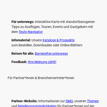
Für unterwegs:
Interaktive Karte mit standort­bezogenen
Tipps zu Ausflügen, Touren, Events und Gastgebern mit
dem
Teuto-Navigator
Infomaterial:
Unsere
Kataloge & Prospekte
zum Bestellen, Downloaden oder Online-Blättern
Reisen für alle:
Barrierefrei unterwegs
Feedback:
Ihre Meinung zählt!
Für Partner*innen & Branchenvertreter*innen
Partner-Website:
Informationen zur
DMO
, unseren ­
Themen
und
Beteiligungs­möglichkeiten
für Partner*innen auf der