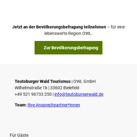
i
d
e
o
Jetzt an der Bevölkerungsbefragung teilnehmen
– für eine
a
© Teutoburger Wald Tourismus / P. Gawandtka
© T. Goedeck
lebenswerte Region OWL.
b
s
Zur Bevölkerungsbefragung
p
i
e
l
e
Teutoburger Wald Tourismus
| ­OWL GmbH
Wilhelmstraße 1b | ­33602 Bielefeld
n
+49 521 96733 250 |
­info@teutoburgerwald.de
Team:
Ihre Ansprechpartner*innen
Für Gäste