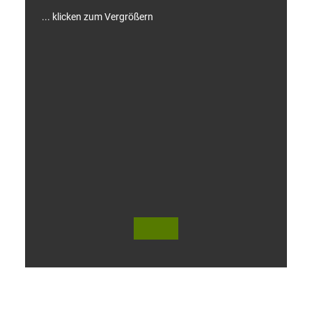
... klicken zum Vergrößern
V