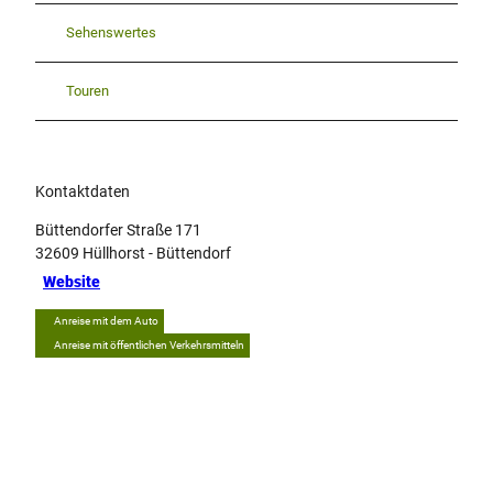
Sehenswertes
Touren
Kontaktdaten
Büttendorfer Straße 171
32609
Hüllhorst
- Büttendorf
Website
Anreise mit dem Auto
Anreise mit öffentlichen Verkehrsmitteln