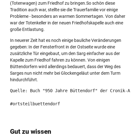
(Totenwagen) zum Friedhof zu bringen.So schön diese
e
r
Tradition auch war, stellte sie die Trauerfamilie vor einige
d
i
Probleme - besonders an warmen Sommertagen. Von daher
h
e
war der Totenkeller in der neuen Friedhofskapelle auch eine
o
d
große Entlastung.
f
h
s
o
In neuerer Zeit hat es noch einige bauliche Veränderungen
k
f
gegeben: In der Fensterfront in der Ostseite wurde eine
a
s
zusätzliche Tür eingebaut, um den Sarg einfacher aus der
p
k
Kapelle zum Friedhof fahren zu können. Von einigen
e
a
Büttendorfern wird allerdings bedauert, dass der Weg des
l
p
Sarges nun nicht mehr bei Glockengeläut unter dem Turm
l
e
hindurchführt.
e
l
-
Quelle: Buch "950 Jahre Büttendorf" der Cronik-Arbei
l
f
e
r
#ortsteilbuettendorf
.
u
J
e
P
h
G
e
Gut zu wissen
r