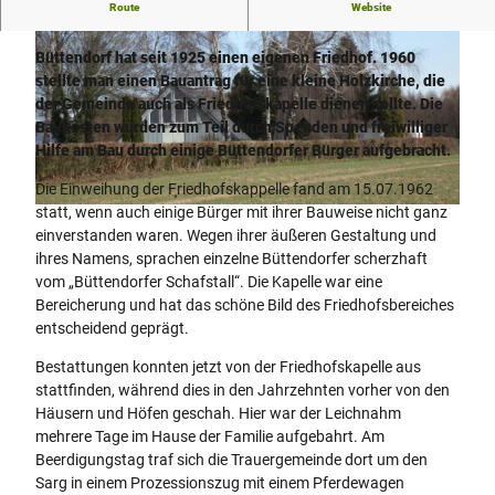
Route
Website
„Kapelle zum guten Hirten“; erbaut 1962
Büttendorf hat seit 1925 einen eigenen Friedhof. 1960
stellte man einen Bauantrag für eine kleine Holzkirche, die
der Gemeinde auch als Friedhofskapelle dienen sollte. Die
Baukosten wurden zum Teil durch Spenden und freiwilliger
Hilfe am Bau durch einige Büttendorfer Bürger aufgebracht.
b
u
Die Einweihung der Friedhofskappelle fand am 15.07.1962
e
statt, wenn auch einige Bürger mit ihrer Bauweise nicht ganz
b
t
einverstanden waren. Wegen ihrer äußeren Gestaltung und
u
t
ihres Namens, sprachen einzelne Büttendorfer scherzhaft
e
e
vom „Büttendorfer Schafstall“. Die Kapelle war eine
t
n
Bereicherung und hat das schöne Bild des Friedhofsbereiches
t
d
entscheidend geprägt.
e
o
n
Bestattungen konnten jetzt von der Friedhofskapelle aus
r
d
stattfinden, während dies in den Jahrzehnten vorher von den
f
o
Häusern und Höfen geschah. Hier war der Leichnahm
-
r
mehrere Tage im Hause der Familie aufgebahrt. Am
f
f
Beerdigungstag traf sich die Trauergemeinde dort um den
r
-
Sarg in einem Prozessionszug mit einem Pferdewagen
i
f