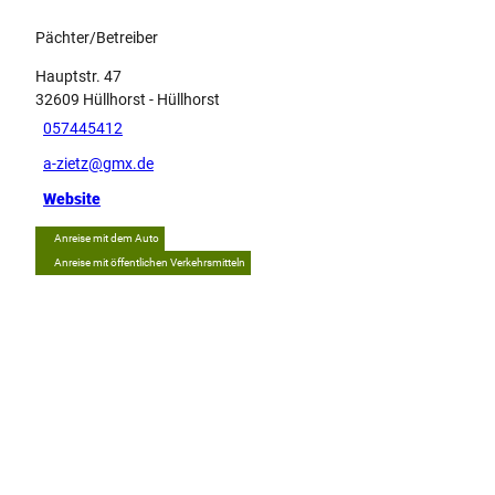
Pächter/Betreiber
Hauptstr. 47
32609
Hüllhorst
- Hüllhorst
057445412
a-zietz@gmx.de
Website
Anreise mit dem Auto
Anreise mit öffentlichen Verkehrsmitteln