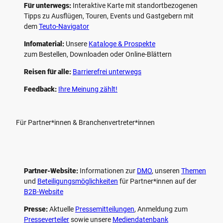
Für unterwegs:
Interaktive Karte mit standort­bezogenen
Tipps zu Ausflügen, Touren, Events und Gastgebern mit
dem
Teuto-Navigator
Infomaterial:
Unsere
Kataloge & Prospekte
zum Bestellen, Downloaden oder Online-Blättern
Reisen für alle:
Barrierefrei unterwegs
Feedback:
Ihre Meinung zählt!
Für Partner*innen & Branchenvertreter*innen
Partner-Website:
Informationen zur
DMO
, unseren ­
Themen
und
Beteiligungs­möglichkeiten
für Partner*innen auf der
B2B-Website
Presse:
Aktuelle
Pressemitteilungen
, Anmeldung zum
Presseverteiler
sowie unsere
Mediendatenbank