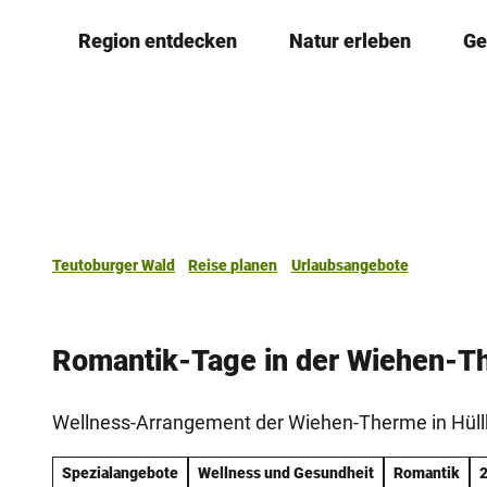
Z
Region entdecken
Natur erleben
Ge
u
m
I
n
h
a
l
t
Teutoburger Wald
Reise planen
Urlaubsangebote
Romantik-Tage in der Wiehen-T
Wellness-Arrangement der Wiehen-Therme in Hüll
Spezialangebote
Wellness und Gesundheit
Romantik
2