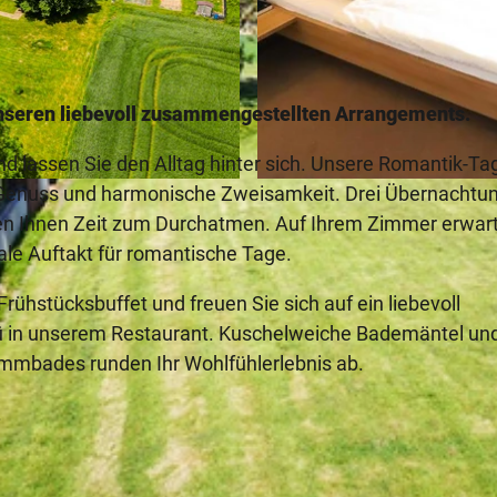
t unseren liebevoll zusammengestellten Arrangements.
 lassen Sie den Alltag hinter sich. Unsere Romantik-Ta
, Genuss und harmonische Zweisamkeit. Drei Übernachtu
© Wiehen-Therme
n Ihnen Zeit zum Durchatmen. Auf Ihrem Zimmer erwart
ale Auftakt für romantische Tage.
rühstücksbuffet und freuen Sie sich auf ein liebevoll
 in unserem Restaurant. Kuschelweiche Bademäntel und
mmbades runden Ihr Wohlfühlerlebnis ab.
.