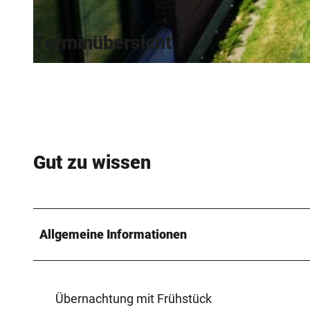
e
Terminübersicht
W
i
e
h
e
Gut zu wissen
n
T
h
e
Allgemeine Informationen
r
m
e
Übernachtung mit Frühstück