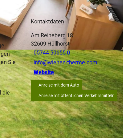
Kontaktdaten
Am Reineberg 18
32609
Hüllhorst
ge
05744 50655 0
ngen
en Sie
info@wiehen-therme.com
Website
Anreise mit dem Auto
 die
Anreise mit öffentlichen Verkehrsmitteln