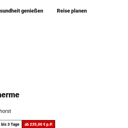
sundheit genießen
Reise planen
T
Merkzettel
Suche
e
i
l
e
n
herme
horst
 bis 3 Tage
ab 235,00 € p.P.